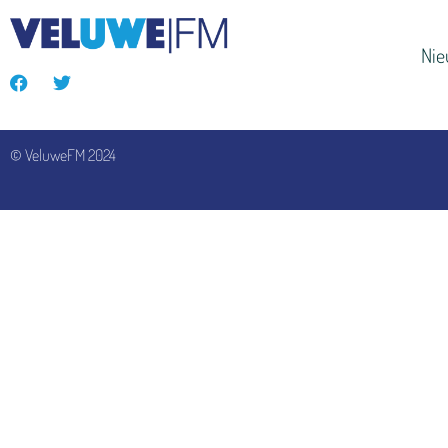
Ni
© VeluweFM 2024