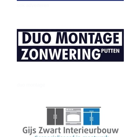
ook adverteren
henkvandeberg
duo montage