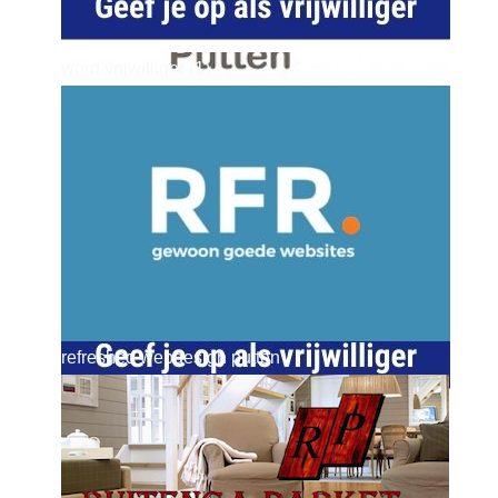
word vrijwilliger (1)
dierenkliniekputten
refreshed webdesign putten
word vrijwilliger (1)