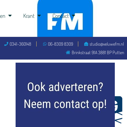
ren
Krant
Contact
0341-360148
06-8309 8309
studio@veluwefm.nl
Brinkstraat 91A 3881 BP Putten
flitsmeister
kleijer