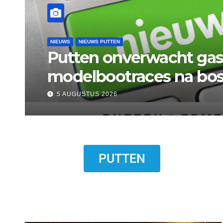
NIEUWS
NIEUWS PUTTEN
jk
Bermbrand l
5 AUGUSTUS 2026
PUTTEN