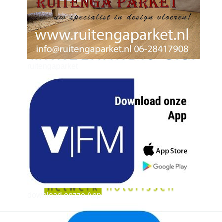
ruitengaparket
zielman
download onzze App
delangekortland