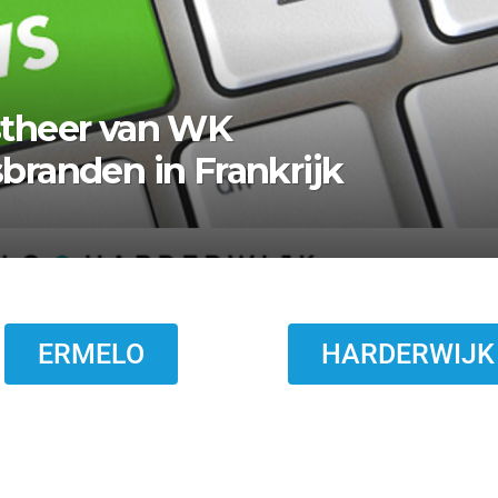
angs Krachtighuizerweg in Pu
ERMELO
HARDERWIJK