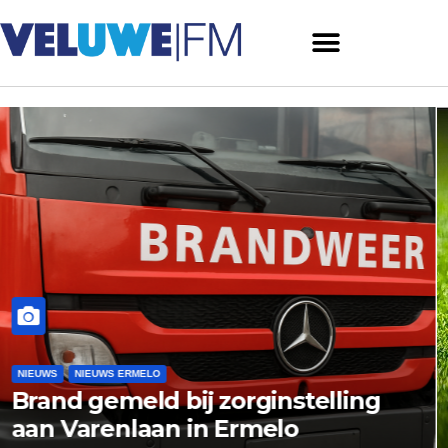
NIEUWS
NIEUWS ERMELO
g
DVS’33 Ermelo sluit voorberei
af met oefenduel tegen GVVV 