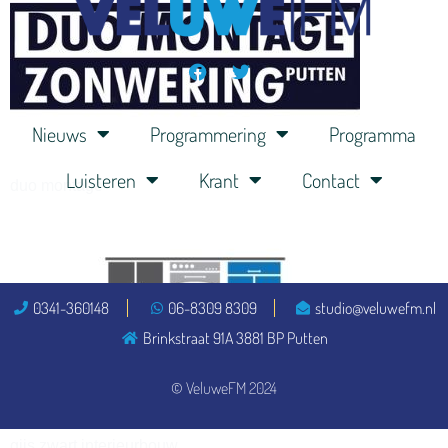
henkvandeberg
Nieuws
Programmering
Programma
Luisteren
Krant
Contact
duo montage
0341-360148
06-8309 8309
studio@veluwefm.nl
Brinkstraat 91A 3881 BP Putten
© VeluweFM 2024
gijs zwart interieurbouw