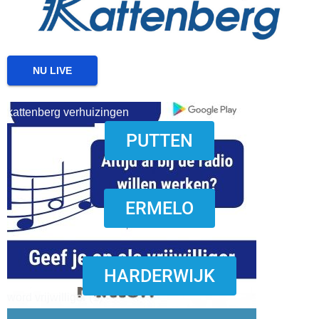
NU LIVE
kattenberg verhuizingen
PUTTEN
download onzze App
ERMELO
HARDERWIJK
word vrijwilliger (1)