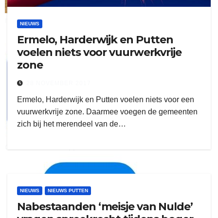
ruitengaparket
NIEUWS
Ermelo, Harderwijk en Putten
zielman
voelen niets voor vuurwerkvrije
zone
28 NOVEMBER 2017
Ermelo, Harderwijk en Putten voelen niets voor een
vuurwerkvrije zone. Daarmee voegen de gemeenten
zich bij het merendeel van de…
download onzze App
delangekortland
NIEUWS
NIEUWS PUTTEN
Nabestaanden ‘meisje van Nulde’