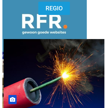
dierenkliniekputten
REGIO
refreshed webdesign putten
word vrijwilliger (1)