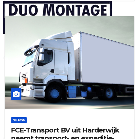
henkvandeberg
duo montage
NIEUWS
FCE-Transport BV uit Harderwijk
neemt transport- en expeditie-
gijs zwart interieurbouw