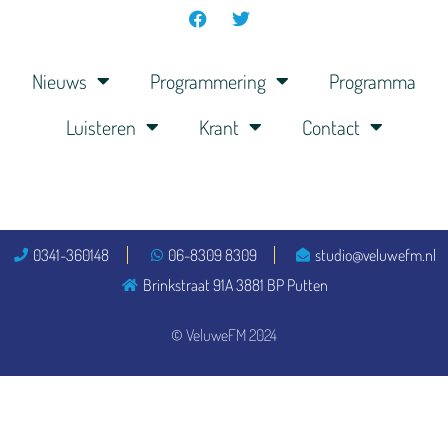
Nieuws
Programmering
Programma
Luisteren
Krant
Contact
0341-360148
06-8309 8309
studio@veluwefm.nl
Brinkstraat 91A 3881 BP Putten
© VeluweFM 2024