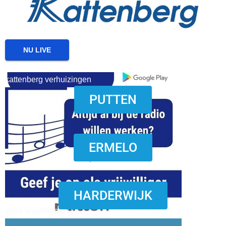
NU LIVE
kattenberg verhuizingen
PUTTEN
download onzze App
ERMELO
HARDERWIJK
word vrijwilliger (1)