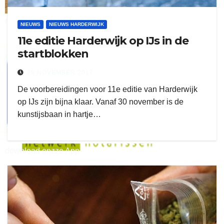
ruitengaparket
NIEUWS
NIEUWS HARDERWIJK
11e editie Harderwijk op IJs in de
zielman
startblokken
29 NOVEMBER 2017
De voorbereidingen voor 11e editie van Harderwijk
op IJs zijn bijna klaar. Vanaf 30 november is de
kunstijsbaan in hartje…
download onzze App
delangekortland