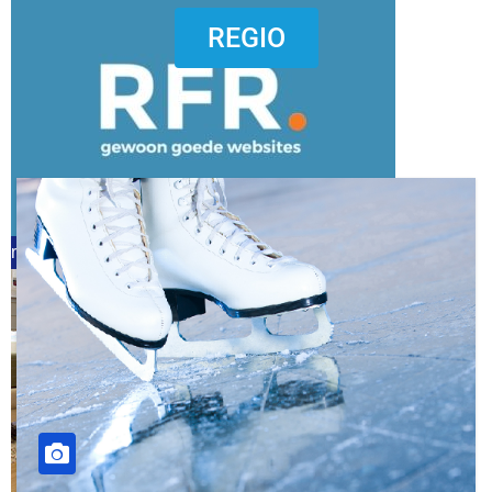
dierenkliniekputten
REGIO
refreshed webdesign putten
word vrijwilliger (1)