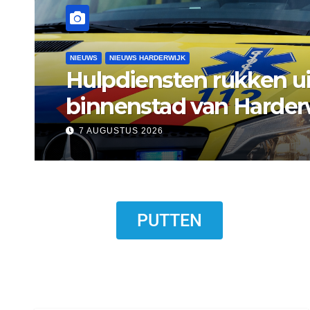
NIEUWS
NIEUWS ERMELO
Gemeente Ermelo wijst 
standplaats op Markt s
7 AUGUSTUS 2026
PUTTEN