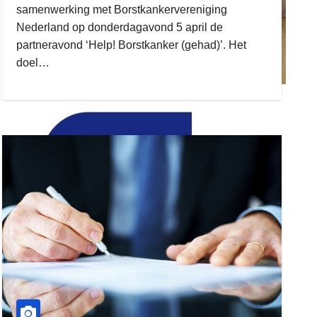
samenwerking met Borstkankervereniging
Nederland op donderdagavond 5 april de
partneravond ‘Help! Borstkanker (gehad)’. Het
doel…
ruitengaparket
zielman
download onzze App
delangekortland