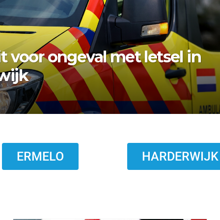
bezwaar vishandel af:
topt eind 2026
ERMELO
HARDERWIJK