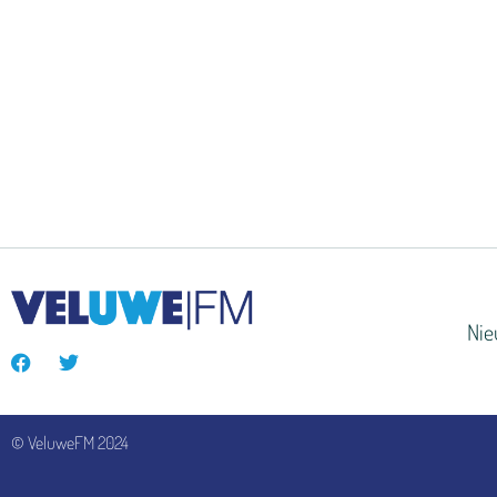
Ni
© VeluweFM 2024