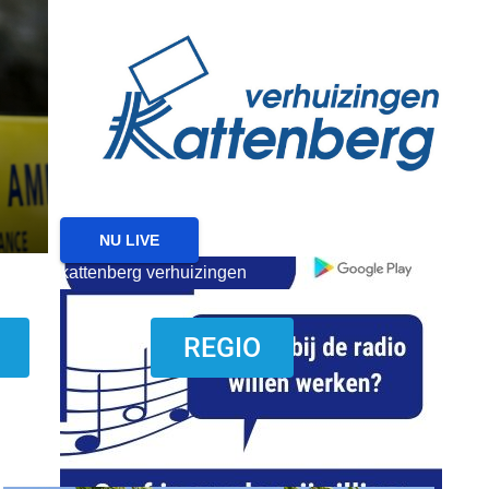
reanimatie ermelo
NIEUWS
NIEUWS ERMELO
Brand gemeld bij zorgin
Ermelo
7 AUGUSTUS 2026
NU LIVE
kattenberg verhuizingen
download onzze App
REGIO