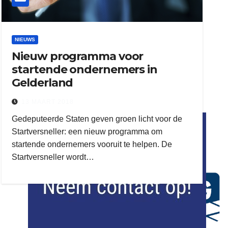
NIEUWS
Nieuw programma voor
startende ondernemers in
Gelderland
13 MAART 2018
flitsmeister
Gedeputeerde Staten geven groen licht voor de
kleijer
Startversneller: een nieuw programma om
startende ondernemers vooruit te helpen. De
Startversneller wordt…