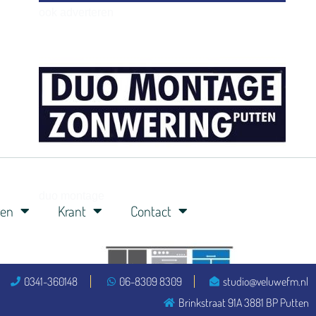
ook adverteren
henkvandeberg
duo montage
ren
Krant
Contact
0341-360148
06-8309 8309
studio@veluwefm.nl
Brinkstraat 91A 3881 BP Putten