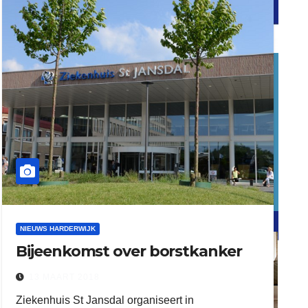
word vrijwilliger (1)
dierenkliniekputten
refreshed webdesign putten
NIEUWS HARDERWIJK
Bijeenkomst over borstkanker
word vrijwilliger (1)
13 MAART 2018
Ziekenhuis St Jansdal organiseert in