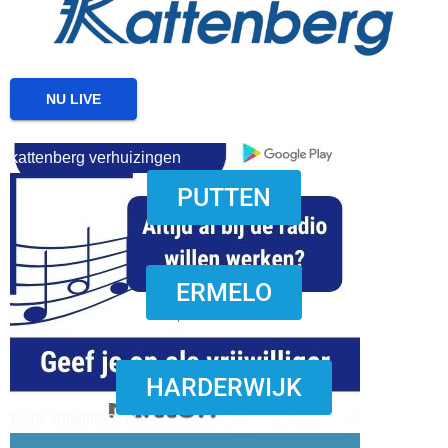
NU LIVE
kattenberg verhuizingen
PUTTEN
download onzze App
ERMELO
HARDERWIJK
word vrijwilliger (1)