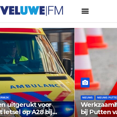
NIEUWS
NIEUWS PUTTEN
Werkzaamheden rotonde N798
bij Putten vandaag van start