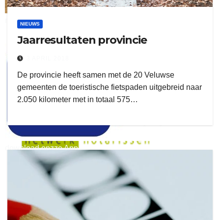
ruitengaparket
NIEUWS
Jaarresultaten provincie
zielman
3 APRIL 2018
De provincie heeft samen met de 20 Veluwse
gemeenten de toeristische fietspaden uitgebreid naar
2.050 kilometer met in totaal 575…
download onzze App
delangekortland