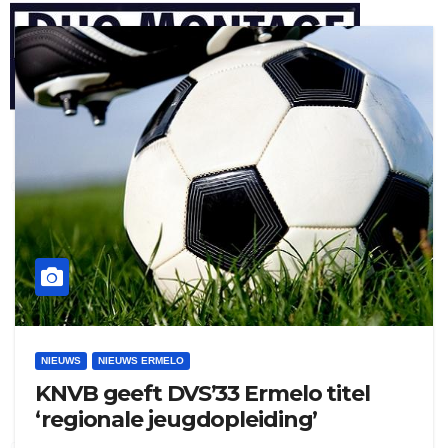
henkvandeberg
duo montage
NIEUWS
NIEUWS ERMELO
KNVB geeft DVS’33 Ermelo titel
‘regionale jeugdopleiding’
gijs zwart interieurbouw