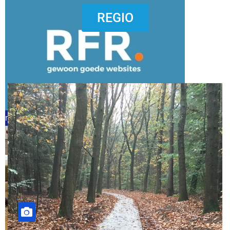
dierenkliniekputten
REGIO
refreshed webdesign putten
word vrijwilliger (1)