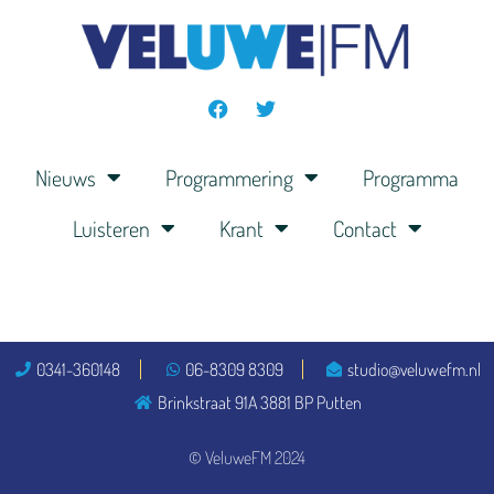
Nieuws
Programmering
Programma
Luisteren
Krant
Contact
0341-360148
06-8309 8309
studio@veluwefm.nl
Brinkstraat 91A 3881 BP Putten
© VeluweFM 2024