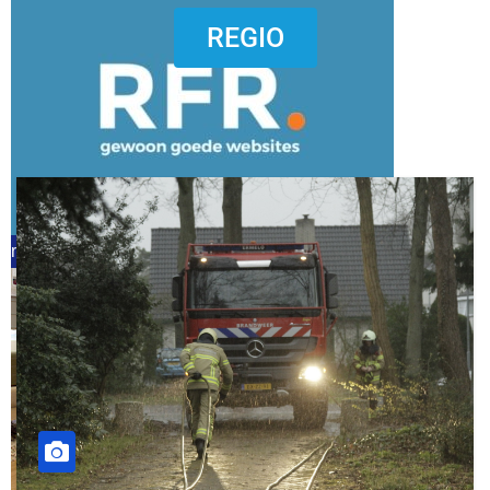
dierenkliniekputten
REGIO
refreshed webdesign putten
word vrijwilliger (1)