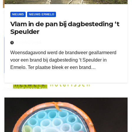
ruitengaparket
NIEUWS
NIEUWS ERMELO
Vlam in de pan bij dagbesteding ‘t
zielman
Speulder
4 APRIL 2018
Woensdagavond werd de brandweer geallarmeerd
voor een brand bij dagbesteding ‘t Speulder in
Ermelo. Ter plaatse bleek er een brand…
download onzze App
delangekortland