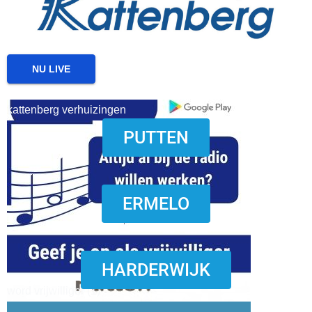
NU LIVE
kattenberg verhuizingen
PUTTEN
download onzze App
ERMELO
HARDERWIJK
word vrijwilliger (1)