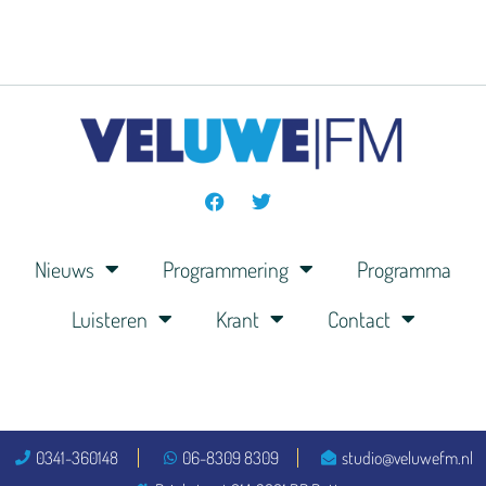
Nieuws
Programmering
Programma
Luisteren
Krant
Contact
0341-360148
06-8309 8309
studio@veluwefm.nl