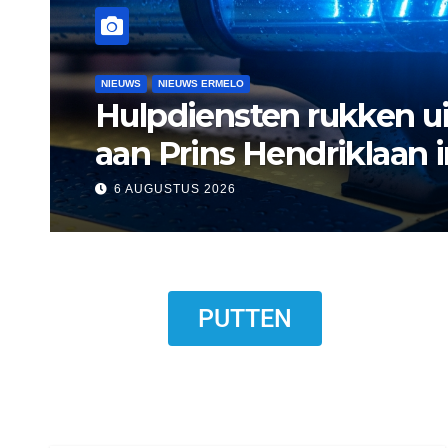
NIEUWS
NIEUWS ERMELO
NIEUWS HARDERWIJK
Museum Het Pakhuis E
Harderwijkse visser
6 AUGUSTUS 2026
PUTTEN