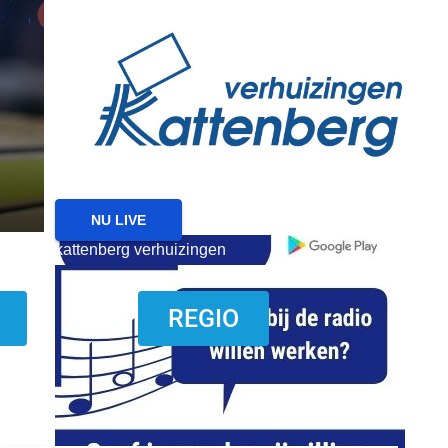
reanimatie ermelo
NIEUWS
NIEUWS HARDERWIJK
Harderwijk wil lokale f
met nieuw evenement
6 AUGUSTUS 2026
NU LIVE
kattenberg verhuizingen
download onzze App
REGIO