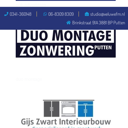
ook adverteren
0341-360148
06-8309 8309
studio@veluwefm.nl
Brinkstraat 91A 3881 BP Putten
henkvandeberg
duo montage