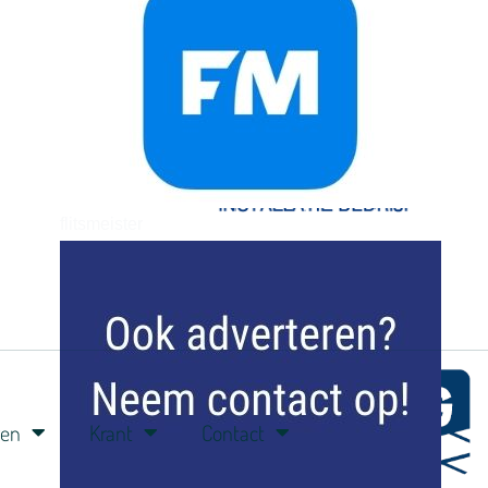
flitsmeister
kleijer
ren
Krant
Contact