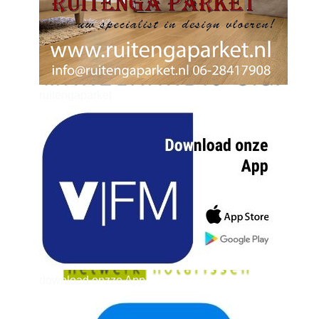
ruitengaparket
zielman
download onzze App
delangekortland