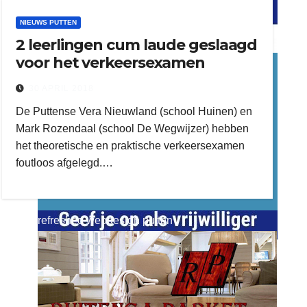
NIEUWS PUTTEN
2 leerlingen cum laude geslaagd
word vrijwilliger (1)
voor het verkeersexamen
dierenkliniekputten
30 APRIL 2018
De Puttense Vera Nieuwland (school Huinen) en
Mark Rozendaal (school De Wegwijzer) hebben
het theoretische en praktische verkeersexamen
foutloos afgelegd.…
refreshed webdesign putten
word vrijwilliger (1)