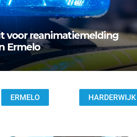
rmelo zoekt nazaten van
ERMELO
HARDERWIJK