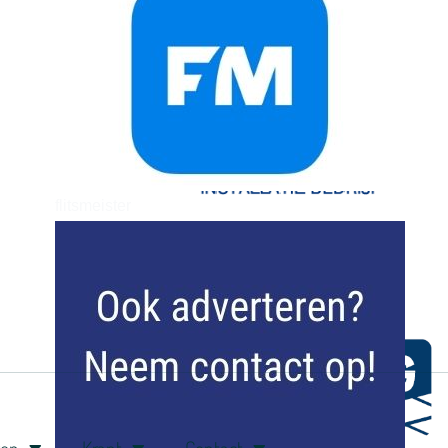
flitsmeister
kleijer