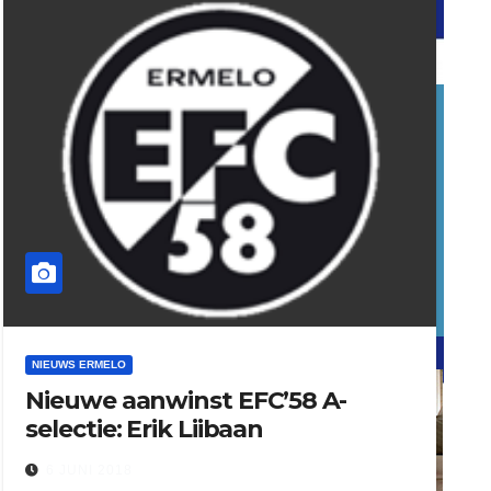
word vrijwilliger (1)
dierenkliniekputten
refreshed webdesign putten
NIEUWS ERMELO
Nieuwe aanwinst EFC’58 A-
word vrijwilliger (1)
selectie: Erik Liibaan
6 JUNI 2018