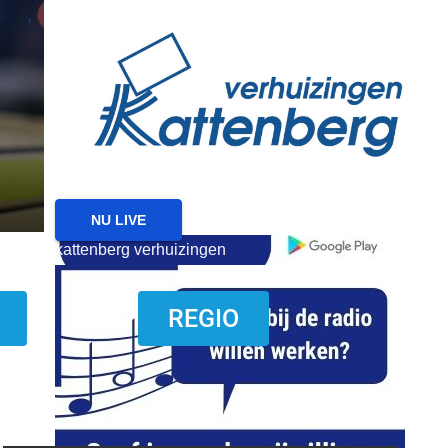
reanimatie ermelo
NIEUWS
NIEUWS HARDERWIJK
Harderwijk wil lokale f
met nieuw evenement
6 AUGUSTUS 2026
NU LIVE
kattenberg verhuizingen
download onzze App
REGIO