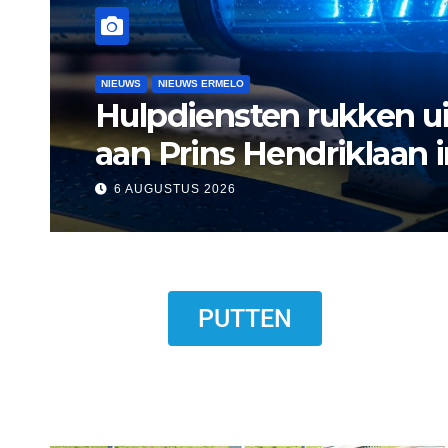
NIEUWS
NIEUWS ERMELO
NIEUWS HARDERWIJK
Museum Het Pakhuis E
Harderwijkse visser
6 AUGUSTUS 2026
PUTTEN