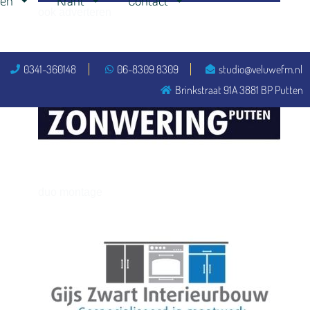
ren
Krant
Contact
ook adverteren
0341-360148
06-8309 8309
studio@veluwefm.nl
henkvandeberg
Brinkstraat 91A 3881 BP Putten
duo montage