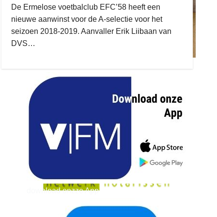
De Ermelose voetbalclub EFC’58 heeft een
nieuwe aanwinst voor de A-selectie voor het
seizoen 2018-2019. Aanvaller Erik Liibaan van
DVS…
ruitengaparket
zielman
download onzze App
delangekortland