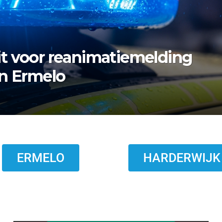
rmelo zoekt nazaten van
ERMELO
HARDERWIJK