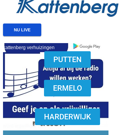
NU LIVE
kattenberg verhuizingen
PUTTEN
download onzze App
ERMELO
HARDERWIJK
word vrijwilliger (1)