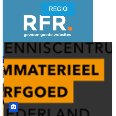
dierenkliniekputten
REGIO
refreshed webdesign putten
word vrijwilliger (1)