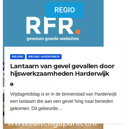
dierenkliniekputten
REGIO
NIEUWS
NIEUWS HARDERWIJK
Lantaarn van gevel gevallen door
refreshed webdesign putten
hijswerkzaamheden Harderwijk
word vrijwilliger (1)
25 OKTOBER 2019
Vrijdagmiddag is er in de binnenstad van Harderwijk
een lantaarn die aan een gevel hing naar beneden
gekomen. Dit gebeurde…