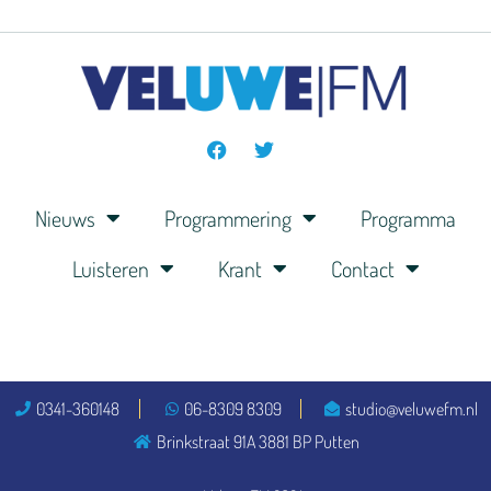
Nieuws
Programmering
Programma
Luisteren
Krant
Contact
0341-360148
06-8309 8309
studio@veluwefm.nl
Brinkstraat 91A 3881 BP Putten