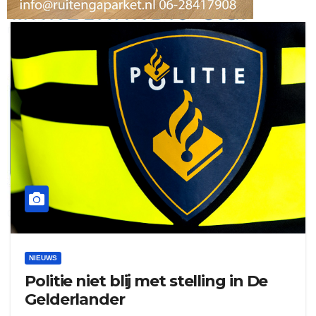
ruitengaparket
zielman
download onzze App
delangekortland
NIEUWS
Politie niet blij met stelling in De
Gelderlander