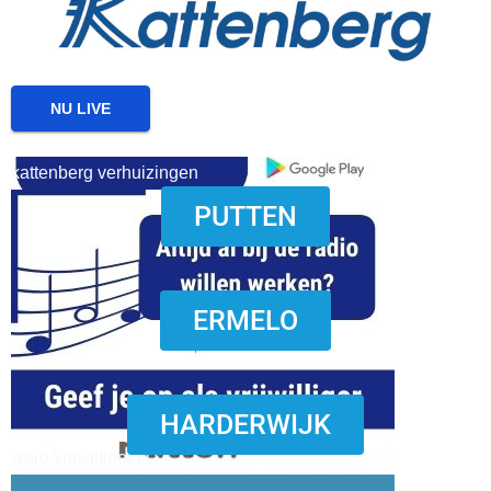
NU LIVE
kattenberg verhuizingen
PUTTEN
download onzze App
ERMELO
HARDERWIJK
word vrijwilliger (1)