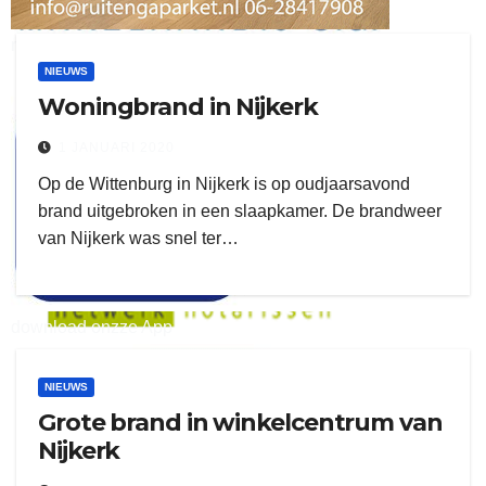
ruitengaparket
NIEUWS
Woningbrand in Nijkerk
zielman
1 JANUARI 2020
Op de Wittenburg in Nijkerk is op oudjaarsavond
brand uitgebroken in een slaapkamer. De brandweer
van Nijkerk was snel ter…
download onzze App
delangekortland
NIEUWS
Grote brand in winkelcentrum van
Nijkerk