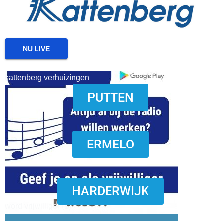
NU LIVE
kattenberg verhuizingen
PUTTEN
download onzze App
ERMELO
HARDERWIJK
word vrijwilliger (1)