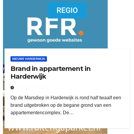
dierenkliniekputten
REGIO
NIEUWS HARDERWIJK
Brand in appartement in
refreshed webdesign putten
Harderwijk
word vrijwilliger (1)
1 JANUARI 2020
Op de Marsdiep in Harderwijk is rond half twaalf een
brand uitgebroken op de begane grond van een
appartementencomplex. De…