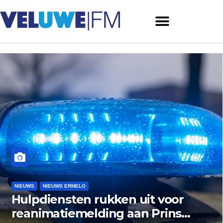
NIEUWS
NIEUWS ERMELO
NIEUWS HARDERWIJK
voor
Museum Het Pakhuis Erm
ins
zoekt nazaten van Harder