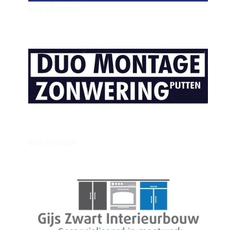
ook adverteren
henkvandeberg
duo montage