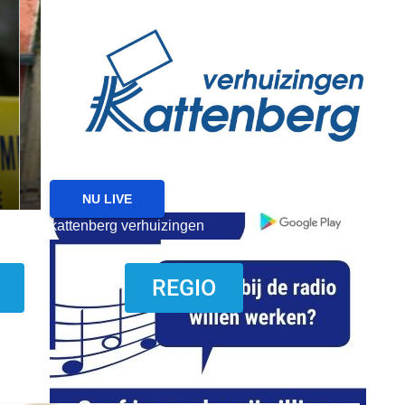
reanimatie ermelo
NIEUWS
NIEUWS ERMELO
Brand gemeld bij zorgin
Ermelo
7 AUGUSTUS 2026
NU LIVE
kattenberg verhuizingen
download onzze App
REGIO