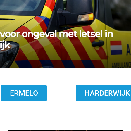
bezwaar vishandel af:
topt eind 2026
ERMELO
HARDERWIJK