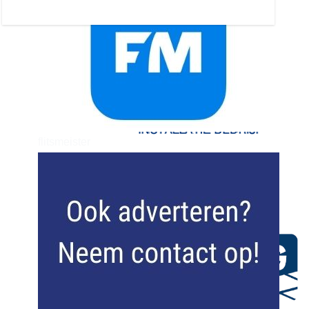
flitsmeister
kleijer