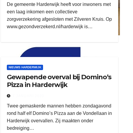
De gemeente Harderwijk heeft voor inwoners met
een laag inkomen een collectieve
zorgverzekering afgesloten met Zilveren Kruis. Op
www.gezondverzekerd.nl/harderwijk is…
ruitengaparket
zielman
NIEUWS HARDERWIJK
Gewapende overval bij Domino’s
Pizza in Harderwijk
7 JANUARI 2020
Twee gemaskerde mannen hebben zondagavond
rond half elf Domino’s Pizza aan de Vondellaan in
download onzze App
Harderwijk overvallen. Zij maakten onder
bedreiging…
delangekortland