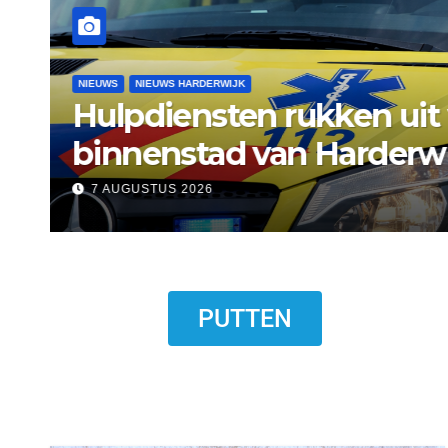
NIEUWS
NIEUWS ERMELO
Gemeente Ermelo wijst 
standplaats op Markt s
7 AUGUSTUS 2026
PUTTEN