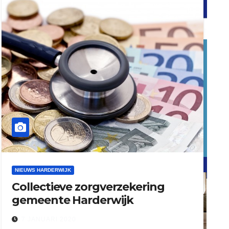
word vrijwilliger (1)
dierenkliniekputten
refreshed webdesign putten
NIEUWS HARDERWIJK
Collectieve zorgverzekering
word vrijwilliger (1)
gemeente Harderwijk
7 JANUARI 2020