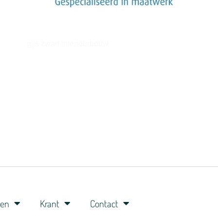
gijs zwart interieurbouw
ren
Krant
Contact