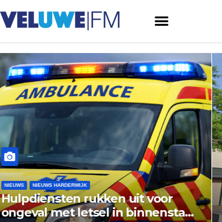
NIEUWS
NIEUWS ERMELO
Gemeente Ermelo wijst bezwaar
vishandel af: standplaats op