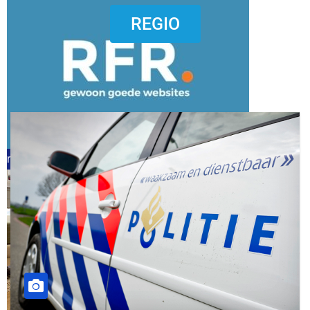
dierenkliniekputten
REGIO
refreshed webdesign putten
word vrijwilliger (1)