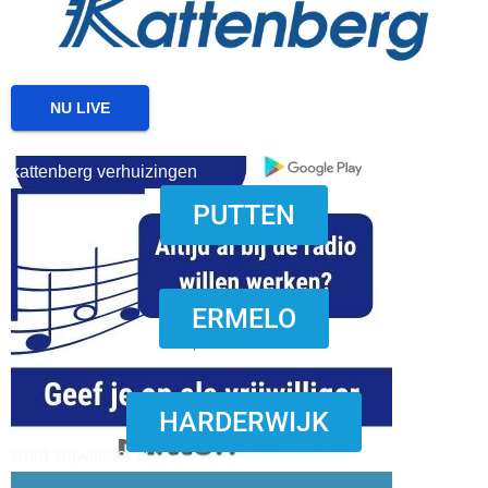
NU LIVE
kattenberg verhuizingen
PUTTEN
download onzze App
ERMELO
HARDERWIJK
word vrijwilliger (1)