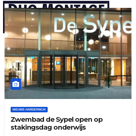
henkvandeberg
duo montage
NIEUWS HARDERWIJK
Zwembad de Sypel open op
stakingsdag onderwijs
gijs zwart interieurbouw