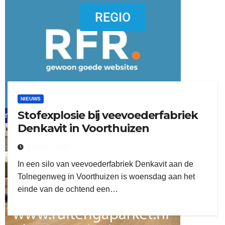
dierenkliniekputten
REGIO
NIEUWS
Stofexplosie bij veevoederfabriek
refreshed webdesign putten
Denkavit in Voorthuizen
word vrijwilliger (1)
8 APRIL 2020
In een silo van veevoederfabriek Denkavit aan de
Tolnegenweg in Voorthuizen is woensdag aan het
einde van de ochtend een…