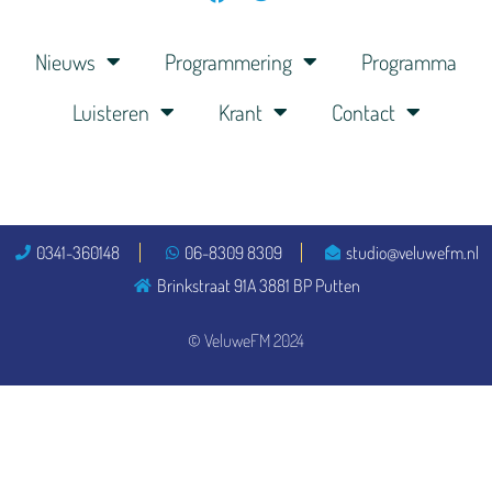
Nieuws
Programmering
Programma
Luisteren
Krant
Contact
0341-360148
06-8309 8309
studio@veluwefm.nl
Brinkstraat 91A 3881 BP Putten
© VeluweFM 2024