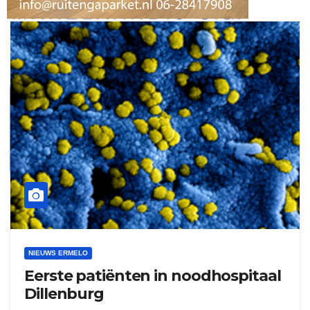
ruitengaparket
zielman
download onzze App
delangekortland
NIEUWS ERMELO
Eerste patiënten in noodhospitaal
Dillenburg