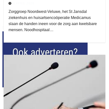
8 APRIL 2020
Zorggroep Noordwest-Veluwe, het St Jansdal
ziekenhuis en huisartsencoöperatie Medicamus
slaan de handen ineen voor de zorg aan kwetsbare
flitsmeister
mensen. Noodhospitaal…
kleijer
ook adverteren