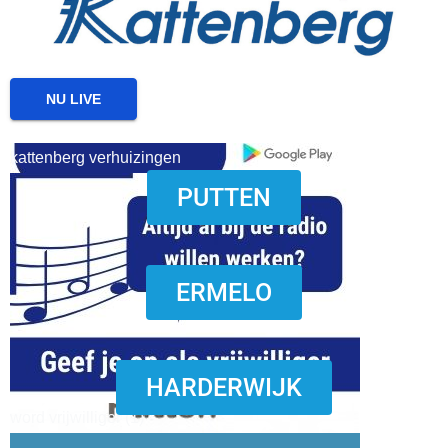
NU LIVE
kattenberg verhuizingen
PUTTEN
download onzze App
ERMELO
HARDERWIJK
word vrijwilliger (1)