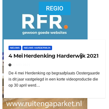
dierenkliniekputten
REGIO
NIEUWS
NIEUWS HARDERWIJK
4 Mei Herdenking Harderwijk 2021
refreshed webdesign putten
5 MEI 2021
word vrijwilliger (1)
De 4 mei Herdenking op begraafplaats Oostergaarde
is dit jaar vastgelegd in een korte videoproductie die
op 30 april werd…