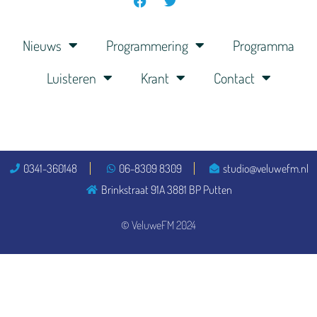
Nieuws
Programmering
Programma
Luisteren
Krant
Contact
0341-360148
06-8309 8309
studio@veluwefm.nl
Brinkstraat 91A 3881 BP Putten
© VeluweFM 2024