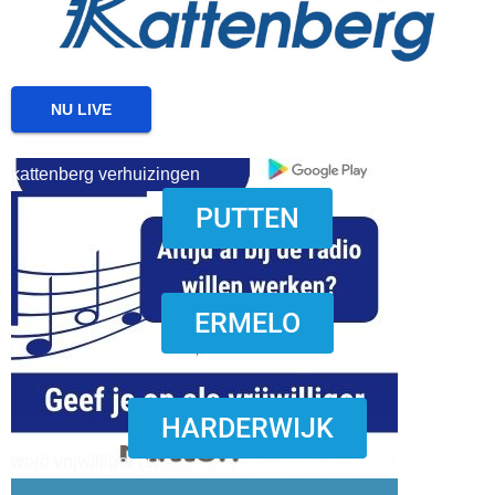
NU LIVE
kattenberg verhuizingen
PUTTEN
download onzze App
ERMELO
HARDERWIJK
word vrijwilliger (1)