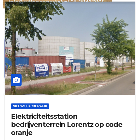
ruitengaparket
zielman
download onzze App
NIEUWS HARDERWIJK
delangekortland
Elektriciteitsstation
bedrijventerrein Lorentz op code
oranje