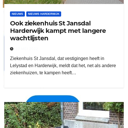
ruitengaparket
NIEUWS
NIEUWS HARDERWIJK
Ook ziekenhuis St Jansdal
zielman
Harderwijk kampt met langere
wachtlijsten
10 MEI 2022
Ziekenhuis St Jansdal, dat vestigingen heeft in
Lelystad en Harderwijk, meldt dat het, net als andere
ziekenhuizen, te kampen heeft…
download onzze App
delangekortland