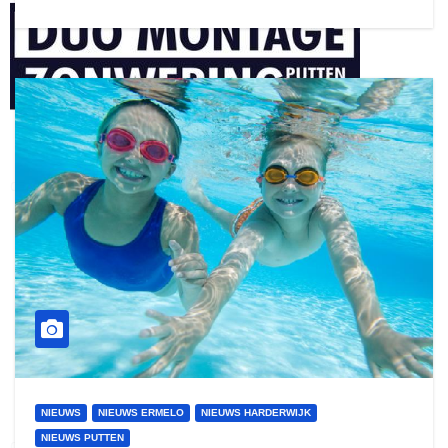
henkvandeberg
duo montage
NIEUWS
NIEUWS ERMELO
NIEUWS HARDERWIJK
NIEUWS PUTTEN
gijs zwart interieurbouw