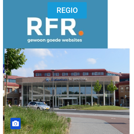
dierenkliniekputten
REGIO
refreshed webdesign putten
word vrijwilliger (1)