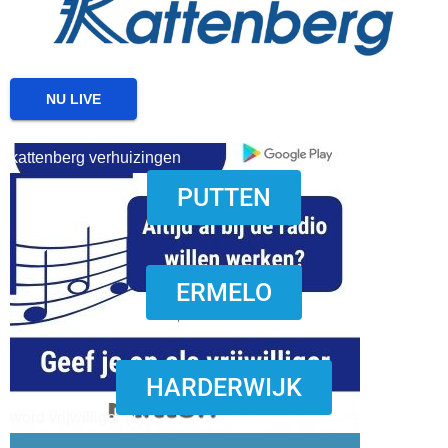
NU LIVE
kattenberg verhuizingen
PUTTEN
download onzze App
ERMELO
HARDERWIJK
word vrijwilliger (1)