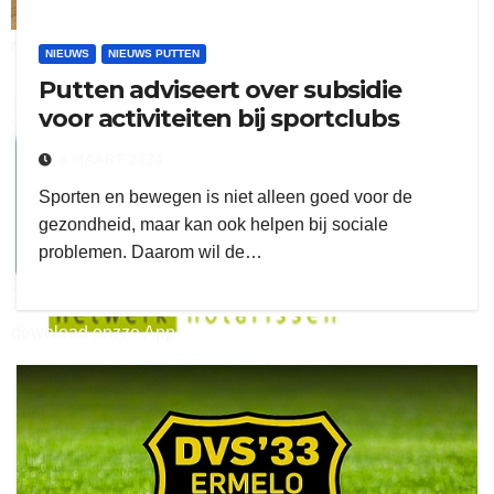
ruitengaparket
NIEUWS
NIEUWS PUTTEN
Putten adviseert over subsidie
zielman
voor activiteiten bij sportclubs
8 MAART 2024
Sporten en bewegen is niet alleen goed voor de
gezondheid, maar kan ook helpen bij sociale
problemen. Daarom wil de…
download onzze App
delangekortland