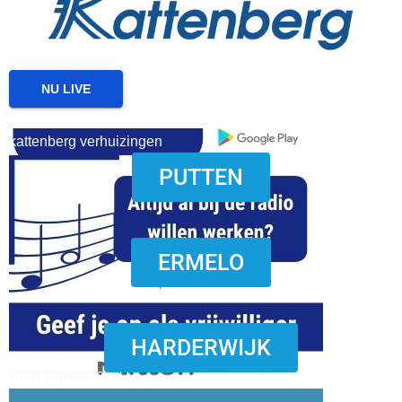
NU LIVE
kattenberg verhuizingen
PUTTEN
download onzze App
ERMELO
HARDERWIJK
word vrijwilliger (1)