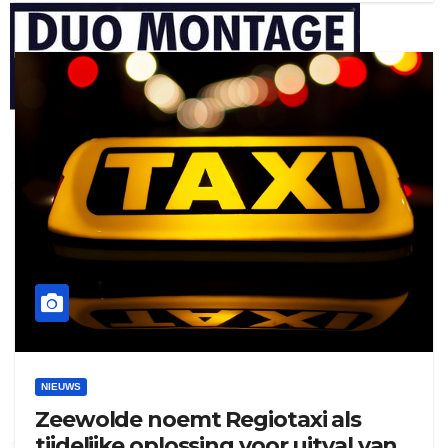
henkvandeberg
duo montage
NIEUWS
Zeewolde noemt Regiotaxi als
tijdelijke oplossing voor uitval van
gijs zwart interieurbouw