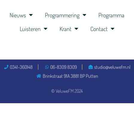
Nieuws
Programmering
Programma
Luisteren
Krant
Contact
0341-360148
06-8309 8309
studio@veluwefm.nl
Brinkstraat 91A 3881 BP Putten
© VeluweFM 2024