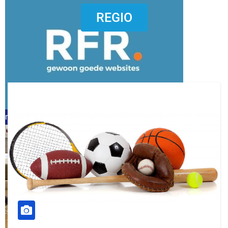
dierenkliniekputten
REGIO
refreshed webdesign putten
word vrijwilliger (1)