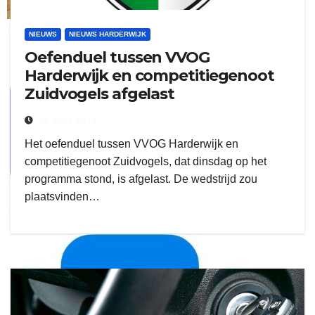
ruitengaparket
NIEUWS
NIEUWS HARDERWIJK
Oefenduel tussen VVOG
zielman
Harderwijk en competitiegenoot
Zuidvogels afgelast
31 JULI 2024
Het oefenduel tussen VVOG Harderwijk en
competitiegenoot Zuidvogels, dat dinsdag op het
programma stond, is afgelast. De wedstrijd zou
plaatsvinden…
download onzze App
delangekortland