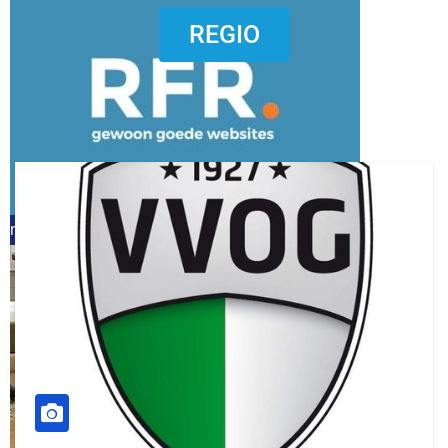
dierenkliniekputten
REGIO
refreshed webdesign putten
word vrijwilliger (1)