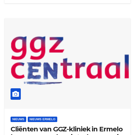
NIEUWS
NIEUWS ERMELO
Cliënten van GGZ-kliniek in Ermelo