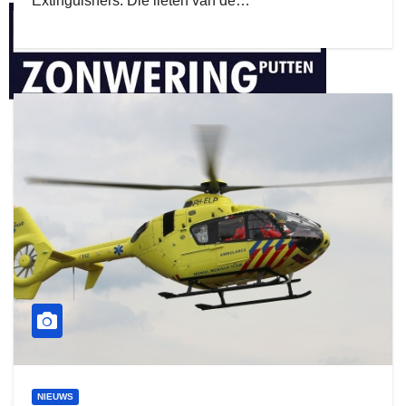
Extinguishers. Die lieten van de…
henkvandeberg
duo montage
NIEUWS
gijs zwart interieurbouw