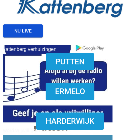
NU LIVE
kattenberg verhuizingen
PUTTEN
download onzze App
ERMELO
HARDERWIJK
word vrijwilliger (1)