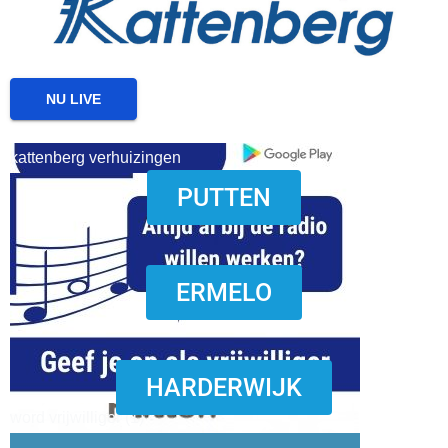
NU LIVE
kattenberg verhuizingen
PUTTEN
download onzze App
ERMELO
HARDERWIJK
word vrijwilliger (1)