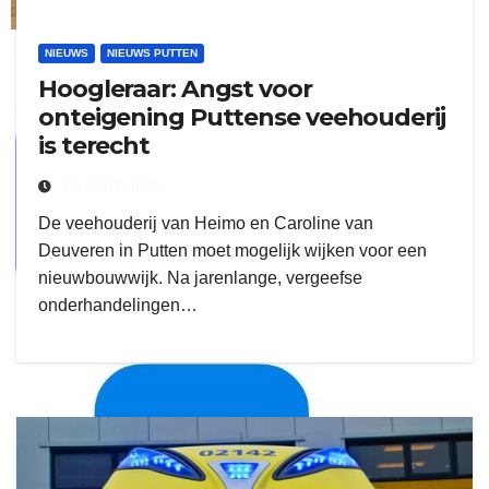
ruitengaparket
NIEUWS
NIEUWS PUTTEN
Hoogleraar: Angst voor
zielman
onteigening Puttense veehouderij
is terecht
3 MAART 2025
De veehouderij van Heimo en Caroline van
Deuveren in Putten moet mogelijk wijken voor een
nieuwbouwwijk. Na jarenlange, vergeefse
onderhandelingen…
download onzze App
delangekortland