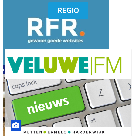
dierenkliniekputten
REGIO
refreshed webdesign putten
word vrijwilliger (1)