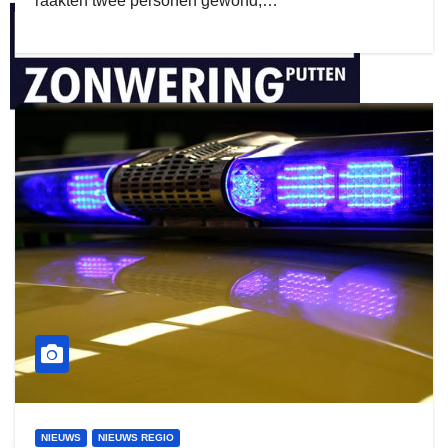
raakten twee personen gewond,…
henkvandeberg
duo montage
NIEUWS
NIEUWS REGIO
gijs zwart interieurbouw