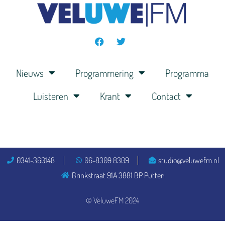
Nieuws
Programmering
Programma
Luisteren
Krant
Contact
0341-360148
06-8309 8309
studio@veluwefm.nl
Brinkstraat 91A 3881 BP Putten
© VeluweFM 2024