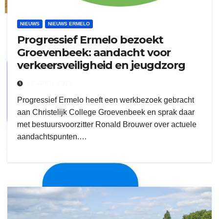
ruitengaparket
NIEUWS
NIEUWS ERMELO
Progressief Ermelo bezoekt
zielman
Groevenbeek: aandacht voor
verkeersveiligheid en jeugdzorg
17 APRIL 2025
Progressief Ermelo heeft een werkbezoek gebracht
aan Christelijk College Groevenbeek en sprak daar
met bestuursvoorzitter Ronald Brouwer over actuele
aandachtspunten.…
download onzze App
delangekortland