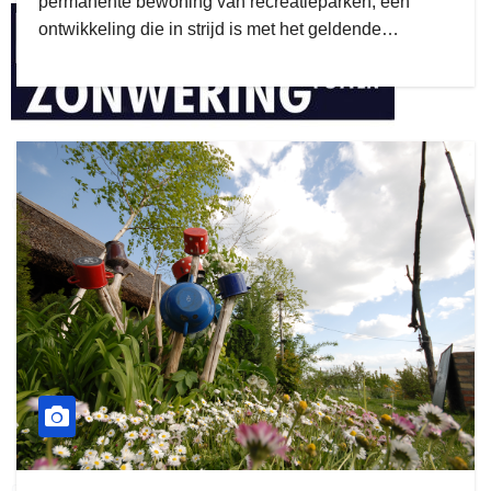
permanente bewoning van recreatieparken, een
ontwikkeling die in strijd is met het geldende…
henkvandeberg
duo montage
gijs zwart interieurbouw