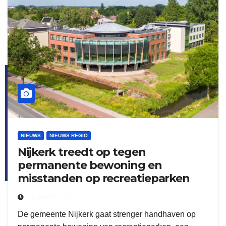
flitsmeister
kleijer
NIEUWS
NIEUWS REGIO
Nijkerk treedt op tegen
permanente bewoning en
misstanden op recreatieparken
ook adverteren
17 APRIL 2025
De gemeente Nijkerk gaat strenger handhaven op