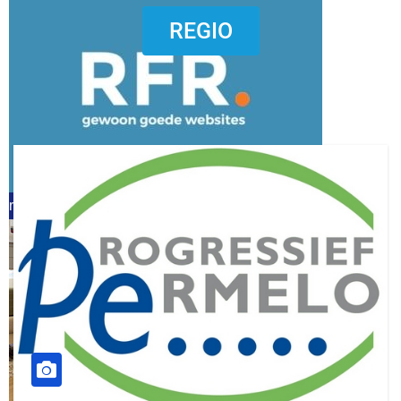
dierenkliniekputten
REGIO
refreshed webdesign putten
word vrijwilliger (1)