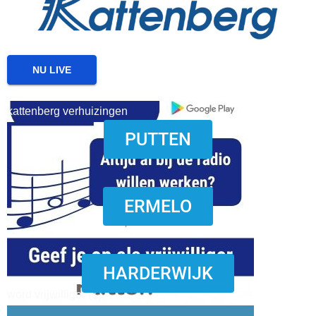
NU LIVE
kattenberg verhuizingen
PUTTEN
download onzze App
ERMELO
HARDERWIJK
word vrijwilliger (1)