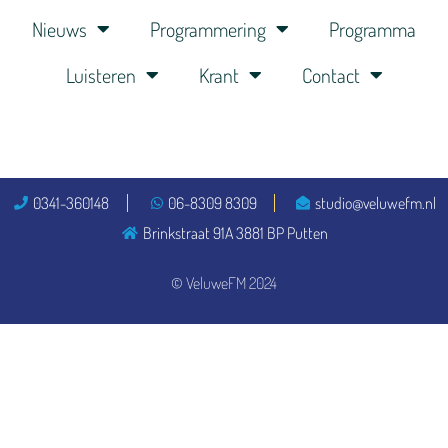
Nieuws
Programmering
Programma
Luisteren
Krant
Contact
0341-360148
06-8309 8309
studio@veluwefm.nl
Brinkstraat 91A 3881 BP Putten
© VeluweFM 2024