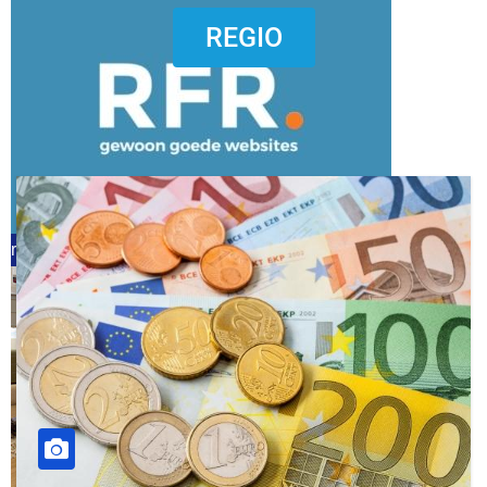
dierenkliniekputten
REGIO
refreshed webdesign putten
word vrijwilliger (1)