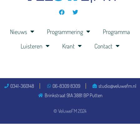
Nieuws
Programmering
Programma
Luisteren
Krant
Contact
0341-360148
06-8309 8309
studio@veluwefm.nl
Brinkstraat 91A 3881 BP Putten
© VeluweFM 2024