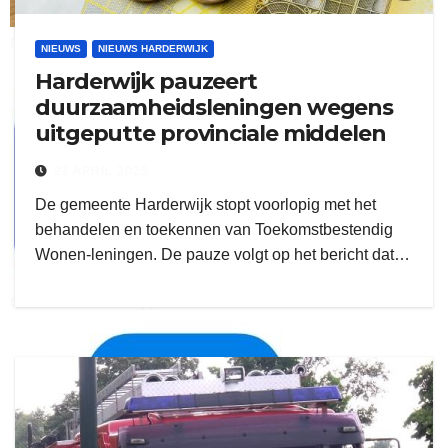
ruitengaparket
NIEUWS
NIEUWS HARDERWIJK
Harderwijk pauzeert
zielman
duurzaamheidsleningen wegens
uitgeputte provinciale middelen
21 APRIL 2025
De gemeente Harderwijk stopt voorlopig met het
behandelen en toekennen van Toekomstbestendig
Wonen-leningen. De pauze volgt op het bericht dat…
download onzze App
delangekortland