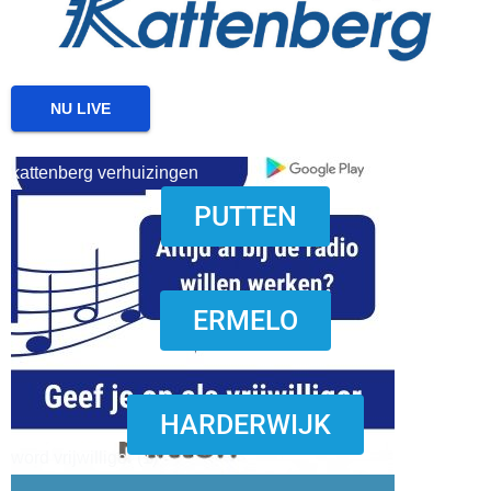
NU LIVE
kattenberg verhuizingen
PUTTEN
download onzze App
ERMELO
HARDERWIJK
word vrijwilliger (1)