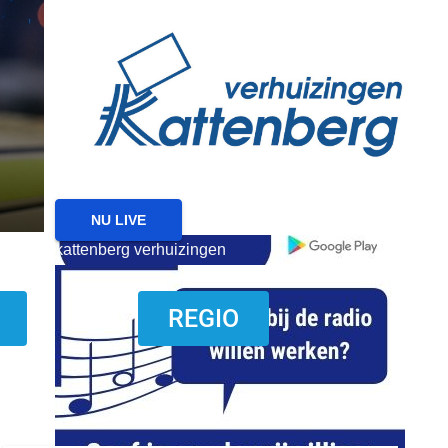
reanimatie ermelo
NIEUWS
NIEUWS HARDERWIJK
Harderwijk wil lokale f
met nieuw evenemente
6 AUGUSTUS 2026
NU LIVE
kattenberg verhuizingen
download onzze App
REGIO