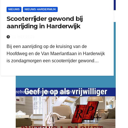
NIEUWS
NIEUWS HARDERWIJK
Scooterrijder gewond bij
word vrijwilliger (1)
aanrijding in Harderwijk
dierenkliniekputten
11 MEI 2025
Bij een aanrijding op de kruising van de
Hoofdweg en de Van Maerlantlaan in Harderwijk
is zondagmorgen een scooterrijder gewond…
refreshed webdesign putten
word vrijwilliger (1)