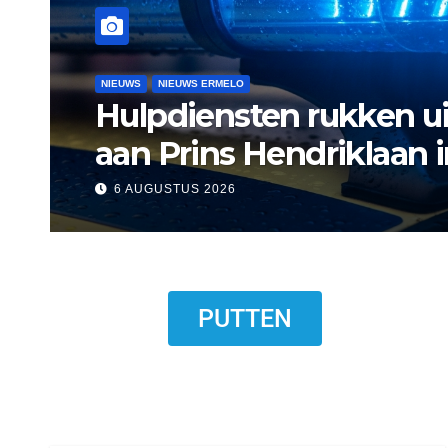
NIEUWS
NIEUWS ERMELO
NIEUWS HARDERWIJK
Museum Het Pakhuis E
Harderwijkse visser
6 AUGUSTUS 2026
PUTTEN