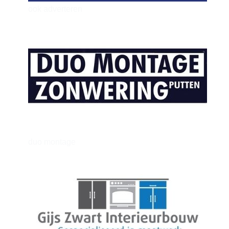
ook adverteren
henkvandeberg
duo montage