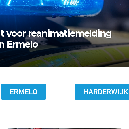
rmelo zoekt nazaten van
ERMELO
HARDERWIJK