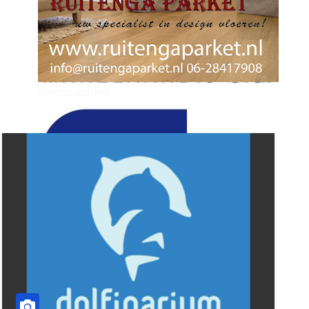
ruitengaparket
zielman
download onzze App
delangekortland