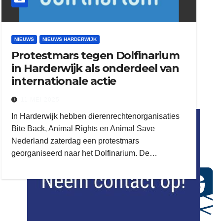
NIEUWS
NIEUWS HARDERWIJK
Protestmars tegen Dolfinarium
in Harderwijk als onderdeel van
internationale actie
11 MEI 2025
flitsmeister
In Harderwijk hebben dierenrechtenorganisaties
kleijer
Bite Back, Animal Rights en Animal Save
Nederland zaterdag een protestmars
georganiseerd naar het Dolfinarium. De…