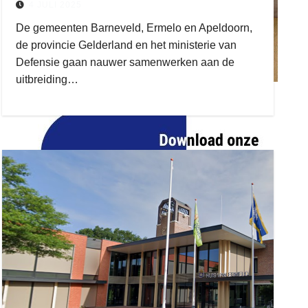
4 JULI 2025
De gemeenten Barneveld, Ermelo en Apeldoorn,
de provincie Gelderland en het ministerie van
Defensie gaan nauwer samenwerken aan de
uitbreiding…
ruitengaparket
zielman
download onzze App
delangekortland