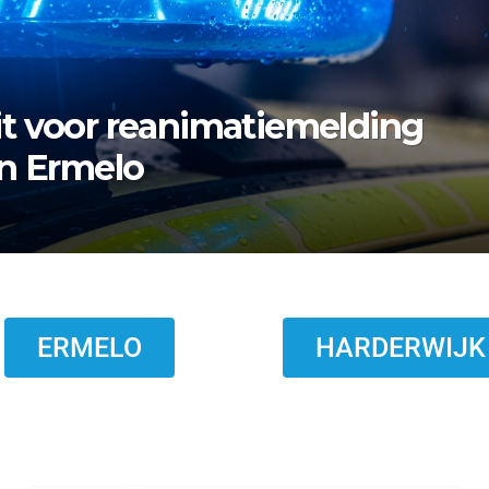
rmelo zoekt nazaten van
ERMELO
HARDERWIJK