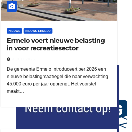
NIEUWS
NIEUWS ERMELO
Ermelo voert nieuwe belasting
in voor recreatiesector
4 JULI 2025
flitsmeister
De gemeente Ermelo introduceert per 2026 een
kleijer
nieuwe belastingmaatregel die naar verwachting
45.000 euro per jaar opbrengt. Het voorstel
maakt…