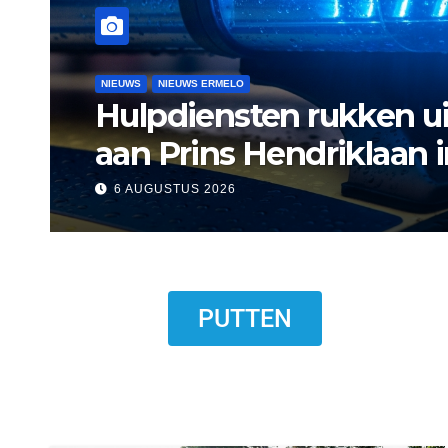
NIEUWS
NIEUWS ERMELO
NIEUWS HARDERWIJK
Museum Het Pakhuis E
Harderwijkse visser
6 AUGUSTUS 2026
PUTTEN