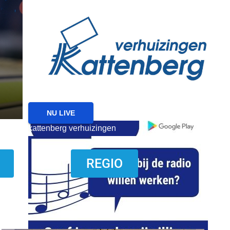
reanimatie ermelo
NIEUWS
NIEUWS HARDERWIJK
Harderwijk wil lokale f
met nieuw evenemente
6 AUGUSTUS 2026
NU LIVE
kattenberg verhuizingen
download onzze App
REGIO