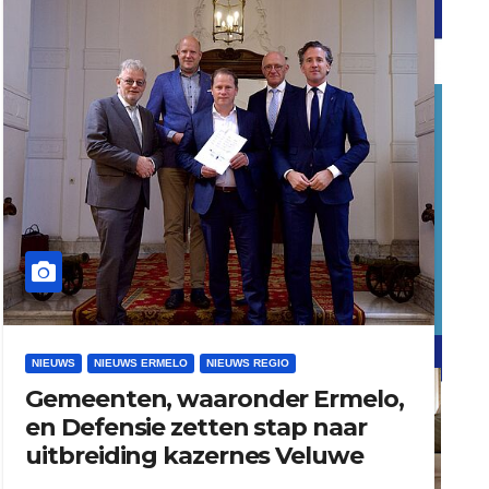
word vrijwilliger (1)
dierenkliniekputten
refreshed webdesign putten
NIEUWS
NIEUWS ERMELO
NIEUWS REGIO
Gemeenten, waaronder Ermelo,
word vrijwilliger (1)
en Defensie zetten stap naar
uitbreiding kazernes Veluwe