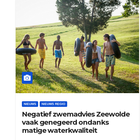
NIEUWS
NIEUWS REGIO
Negatief zwemadvies Zeewolde
vaak genegeerd ondanks
matige waterkwaliteit