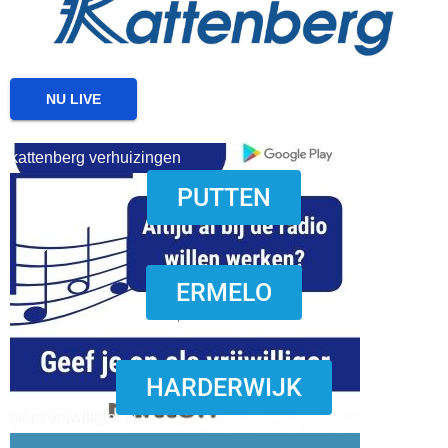
NU LIVE
kattenberg verhuizingen
PUTTEN
download onzze App
ERMELO
HARDERWIJK
word vrijwilliger (1)