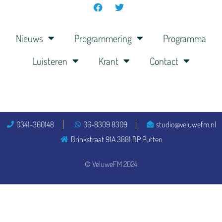
Nieuws
Programmering
Programma
Luisteren
Krant
Contact
0341-360148
06-8309 8309
studio@veluwefm.nl
Brinkstraat 91A 3881 BP Putten
© VeluweFM 2024