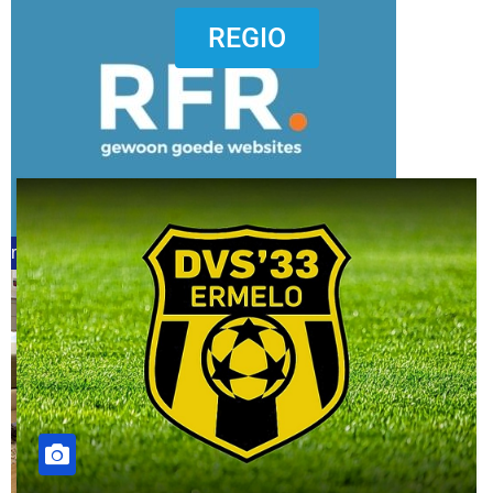
dierenkliniekputten
REGIO
refreshed webdesign putten
word vrijwilliger (1)