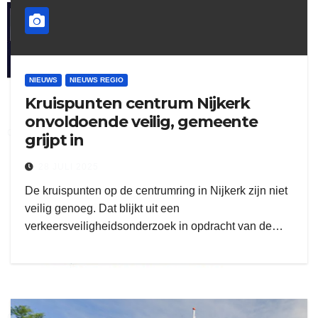
henkvandeberg
NIEUWS
NIEUWS REGIO
Kruispunten centrum Nijkerk
onvoldoende veilig, gemeente
duo montage
grijpt in
28 JULI 2025
De kruispunten op de centrumring in Nijkerk zijn niet
veilig genoeg. Dat blijkt uit een
verkeersveiligheidsonderzoek in opdracht van de…
gijs zwart interieurbouw