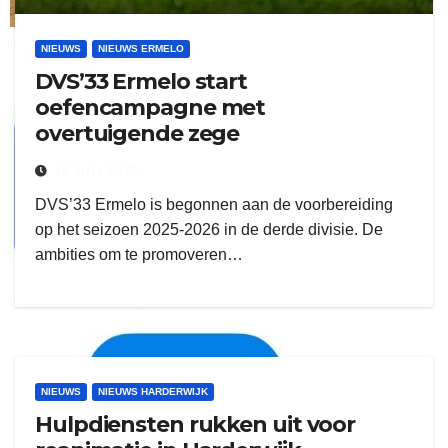
ruitengaparket
NIEUWS
NIEUWS ERMELO
DVS’33 Ermelo start
zielman
oefencampagne met
overtuigende zege
28 JULI 2025
DVS’33 Ermelo is begonnen aan de voorbereiding
op het seizoen 2025-2026 in de derde divisie. De
ambities om te promoveren…
download onzze App
delangekortland
NIEUWS
NIEUWS HARDERWIJK
Hulpdiensten rukken uit voor