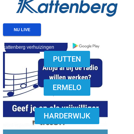
NU LIVE
kattenberg verhuizingen
PUTTEN
download onzze App
ERMELO
HARDERWIJK
word vrijwilliger (1)