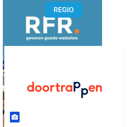
dierenkliniekputten
REGIO
refreshed webdesign putten
word vrijwilliger (1)