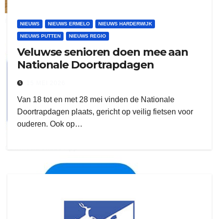
ruitengaparket
NIEUWS
NIEUWS ERMELO
NIEUWS HARDERWIJK
NIEUWS PUTTEN
NIEUWS REGIO
zielman
Veluwse senioren doen mee aan
Nationale Doortrapdagen
15 MEI 2026
Van 18 tot en met 28 mei vinden de Nationale
Doortrapdagen plaats, gericht op veilig fietsen voor
ouderen. Ook op…
download onzze App
delangekortland