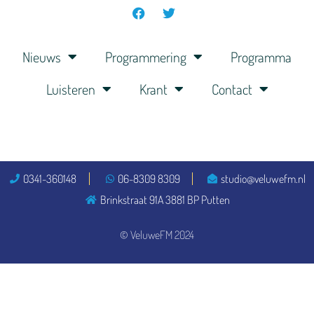
Nieuws
Programmering
Programma
Luisteren
Krant
Contact
0341-360148
06-8309 8309
studio@veluwefm.nl
Brinkstraat 91A 3881 BP Putten
© VeluweFM 2024