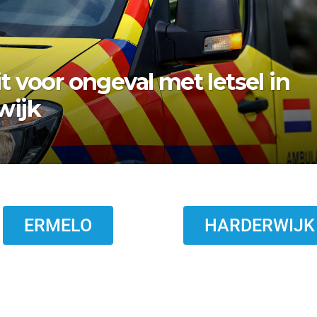
bezwaar vishandel af:
topt eind 2026
ERMELO
HARDERWIJK