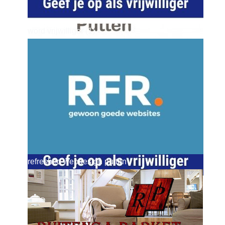
word vrijwilliger (1)
dierenkliniekputten
refreshed webdesign putten
word vrijwilliger (1)