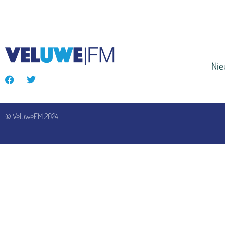
Ni
© VeluweFM 2024