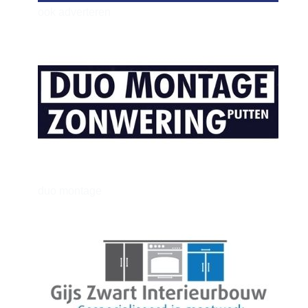
ook adverteren
henkvandeberg
duo montage