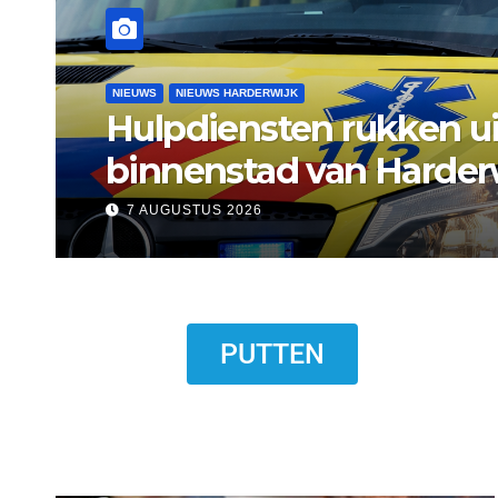
NIEUWS
NIEUWS ERMELO
Gemeente Ermelo wijst 
standplaats op Markt s
7 AUGUSTUS 2026
PUTTEN