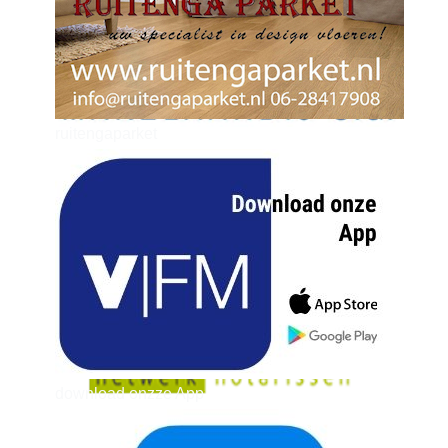
ruitengaparket
zielman
download onzze App
delangekortland