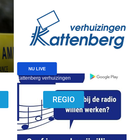
reanimatie ermelo
NIEUWS
NIEUWS ERMELO
Brand gemeld bij zorgin
Ermelo
7 AUGUSTUS 2026
NU LIVE
kattenberg verhuizingen
download onzze App
REGIO