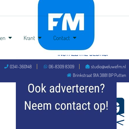
ren
Krant
Contact
flitsmeister
0341-360148
06-8309 8309
studio@veluwefm.nl
kleijer
Brinkstraat 91A 3881 BP Putten