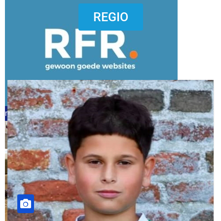
dierenkliniekputten
REGIO
refreshed webdesign putten
word vrijwilliger (1)