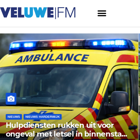
NIEUWS
NIEUWS ERMELO
Gemeente Ermelo wijst bezwaar
vishandel af: standplaats op