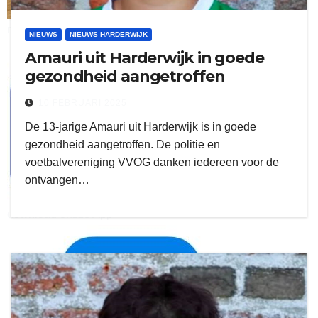
ruitengaparket
NIEUWS
NIEUWS HARDERWIJK
Amauri uit Harderwijk in goede
zielman
gezondheid aangetroffen
10 FEBRUARI 2025
De 13-jarige Amauri uit Harderwijk is in goede
gezondheid aangetroffen. De politie en
voetbalvereniging VVOG danken iedereen voor de
ontvangen…
download onzze App
delangekortland