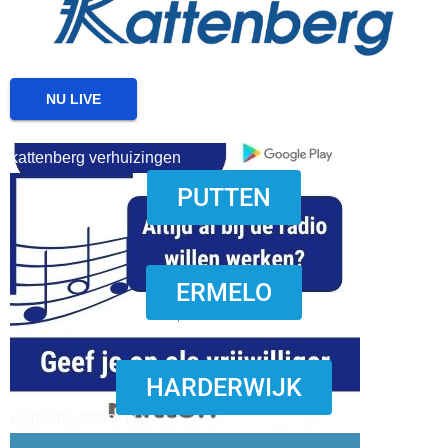
NU LIVE
kattenberg verhuizingen
PUTTEN
download onzze App
ERMELO
HARDERWIJK
word vrijwilliger (1)