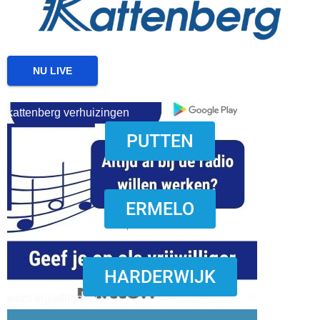
NU LIVE
kattenberg verhuizingen
PUTTEN
download onzze App
ERMELO
HARDERWIJK
word vrijwilliger (1)