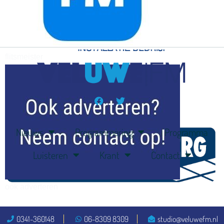
flitsmeister
kleijer
Nieuws
Programmering
Programma
Luisteren
Krant
Contact
ook adverteren
0341-360148
06-8309 8309
studio@veluwefm.nl