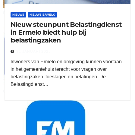
ruitengaparket
NIEUWS
NIEUWS ERMELO
Nieuw steunpunt Belastingdienst
zielman
in Ermelo biedt hulp bij
belastingzaken
31 JANUARI 2025
Inwoners van Ermelo en omgeving kunnen voortaan
in het gemeentehuis terecht voor vragen over
belastingzaken, toeslagen en betalingen. De
Belastingdienst…
download onzze App
delangekortland