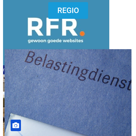
dierenkliniekputten
REGIO
refreshed webdesign putten
word vrijwilliger (1)