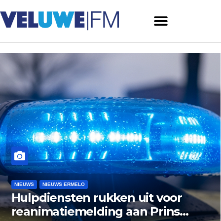
NIEUWS
NIEUWS ERMELO
NIEUWS HARDERWIJK
r
Museum Het Pakhuis Ermel
s
zoekt nazaten van Harderwi