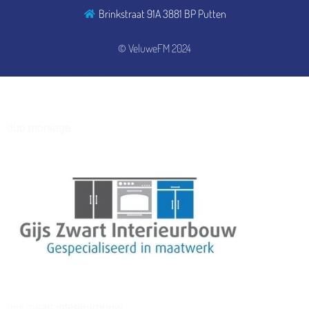
Brinkstraat 91A 3881 BP Putten
henkvandeberg
© VeluweFM 2024
duo montage
gijs zwart interieurbouw