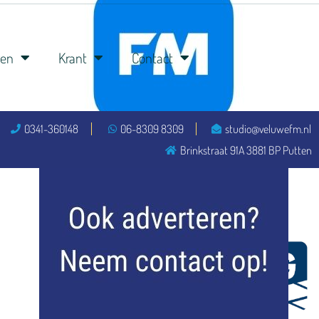
ren
Krant
Contact
0341-360148
06-8309 8309
studio@veluwefm.nl
flitsmeister
Brinkstraat 91A 3881 BP Putten
kleijer