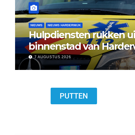
NIEUWS
NIEUWS ERMELO
Gemeente Ermelo wijst 
standplaats op Markt s
7 AUGUSTUS 2026
PUTTEN