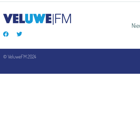
Ni
© VeluweFM 2024