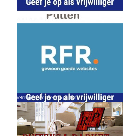
word vrijwilliger (1)
dierenkliniekputten
refreshed webdesign putten
word vrijwilliger (1)