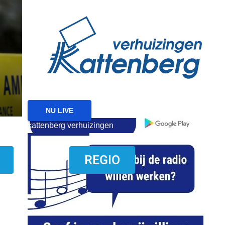
reanimatie ermelo
NIEUWS
NIEUWS ERMELO
Brand gemeld bij zorgin
Ermelo
7 AUGUSTUS 2026
NU LIVE
kattenberg verhuizingen
download onzze App
REGIO