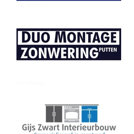
ook adverteren
henkvandeberg
duo montage