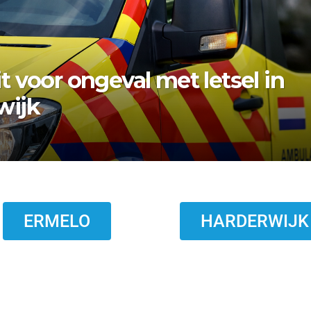
bezwaar vishandel af:
topt eind 2026
ERMELO
HARDERWIJK