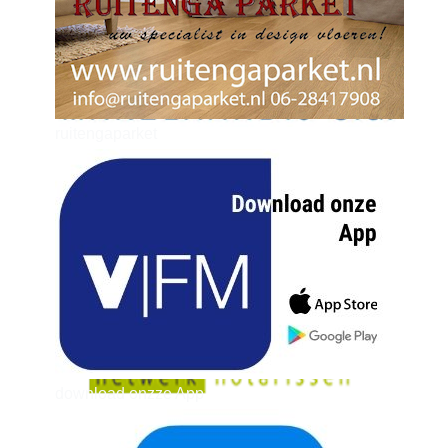
ruitengaparket
zielman
download onzze App
delangekortland