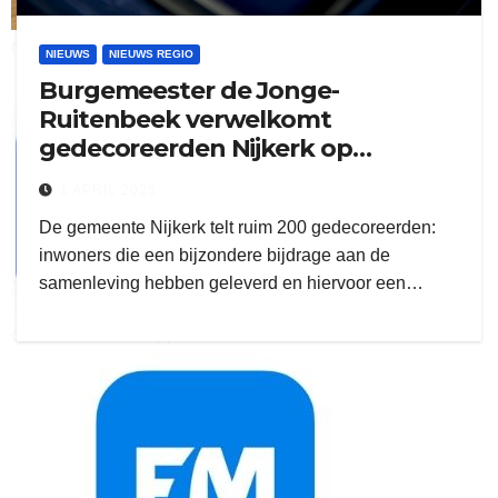
ruitengaparket
NIEUWS
NIEUWS REGIO
Burgemeester de Jonge-
zielman
Ruitenbeek verwelkomt
gedecoreerden Nijkerk op
oranjeborrel
1 APRIL 2025
De gemeente Nijkerk telt ruim 200 gedecoreerden:
inwoners die een bijzondere bijdrage aan de
samenleving hebben geleverd en hiervoor een…
download onzze App
delangekortland