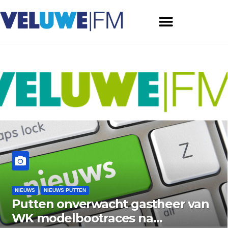
NIEUWS
NIEUWS PUTTEN
Putten onverwacht gastheer van
WK modelbootraces na