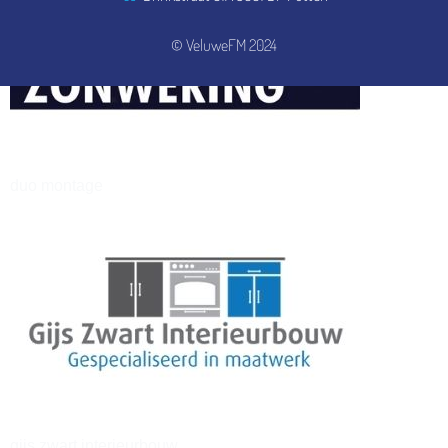
© VeluweFM 2024
henkvandeberg
duo montage
gijs zwart interieurbouw