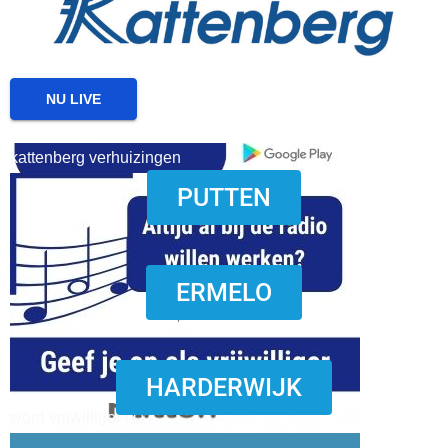
NU LIVE
kattenberg verhuizingen
PUTTEN
download onzze App
ERMELO
HARDERWIJK
word vrijwilliger (1)