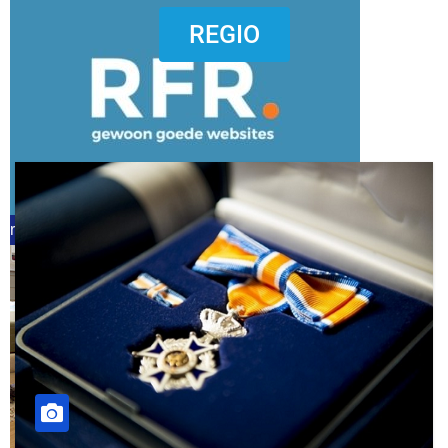
dierenkliniekputten
REGIO
refreshed webdesign putten
word vrijwilliger (1)