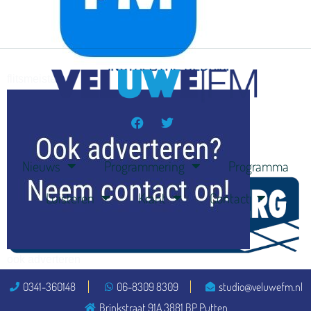
flitsmeister
kleijer
Nieuws
Programmering
Programma
Luisteren
Krant
Contact
ook adverteren
0341-360148
06-8309 8309
studio@veluwefm.nl
Brinkstraat 91A 3881 BP Putten