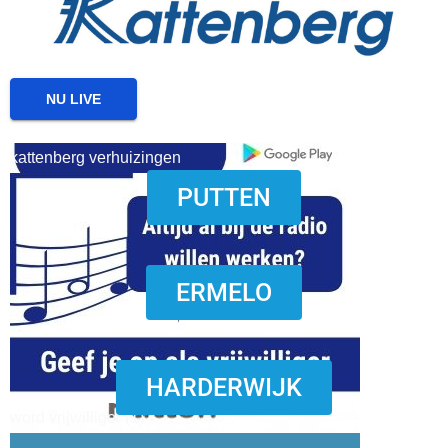
NU LIVE
kattenberg verhuizingen
PUTTEN
download onzze App
ERMELO
HARDERWIJK
word vrijwilliger (1)