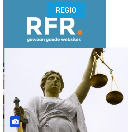
dierenkliniekputten
REGIO
refreshed webdesign putten
word vrijwilliger (1)