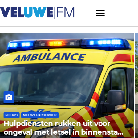
NIEUWS
NIEUWS ERMELO
Gemeente Ermelo wijst bezw
tad
vishandel af: standplaats op