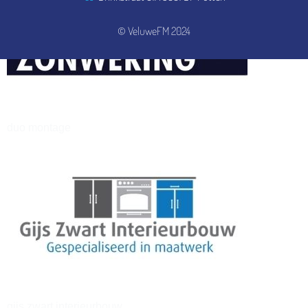
© VeluweFM 2024
henkvandeberg
duo montage
gijs zwart interieurbouw