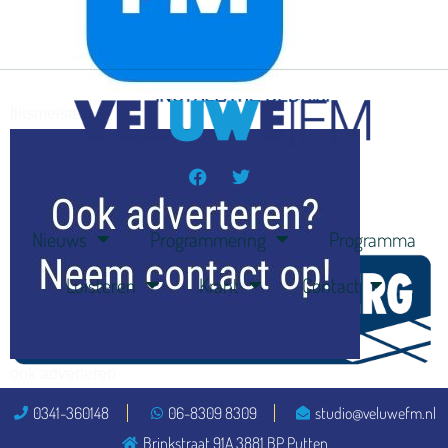
flitsmeister
kleijer
Nieuws
Programmering
Programma
Luisteren
Krant
Contact
ook adverteren
0341-360148
06-8309 8309
studio@veluwefm.nl
Brinkstraat 91A 3881 BP Putten