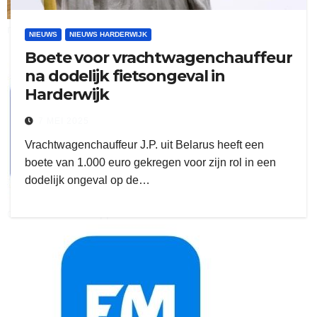
ruitengaparket
NIEUWS
NIEUWS HARDERWIJK
Boete voor vrachtwagenchauffeur
zielman
na dodelijk fietsongeval in
Harderwijk
7 MEI 2025
Vrachtwagenchauffeur J.P. uit Belarus heeft een
boete van 1.000 euro gekregen voor zijn rol in een
dodelijk ongeval op de…
download onzze App
delangekortland