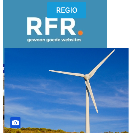
dierenkliniekputten
REGIO
refreshed webdesign putten
word vrijwilliger (1)