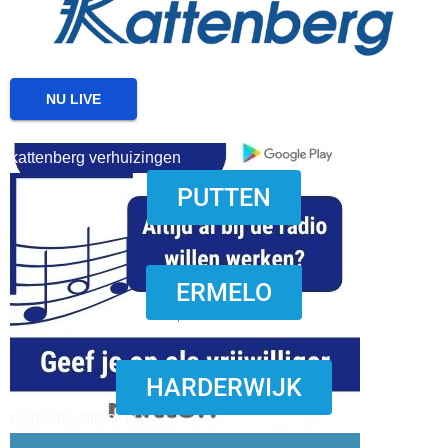
NU LIVE
kattenberg verhuizingen
PUTTEN
download onzze App
ERMELO
HARDERWIJK
word vrijwilliger (1)