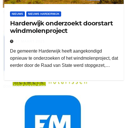
ruitengaparket
NIEUWS
NIEUWS HARDERWIJK
Harderwijk onderzoekt doorstart
zielman
windmolenproject
17 MAART 2025
De gemeente Harderwijk heeft aangekondigd
opnieuw te onderzoeken of het windmolenproject, dat
eerder door de Raad van State werd stopgezet,…
download onzze App
delangekortland