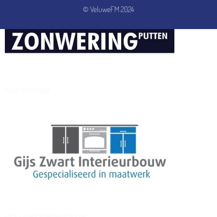
© VeluweFM 2024
henkvandeberg
duo montage
gijs zwart interieurbouw