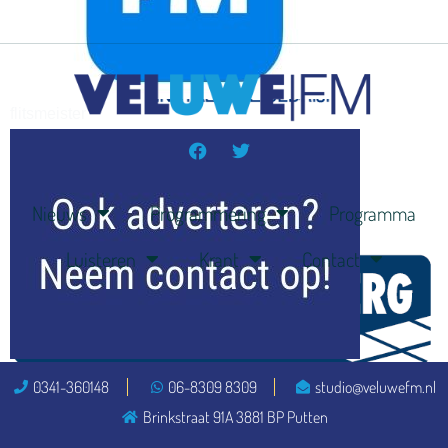
flitsmeister
kleijer
Nieuws
Programmering
Programma
Luisteren
Krant
Contact
ook adverteren
0341-360148
06-8309 8309
studio@veluwefm.nl
Brinkstraat 91A 3881 BP Putten