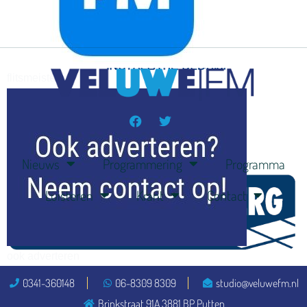
flitsmeister
kleijer
Nieuws
Programmering
Programma
Luisteren
Krant
Contact
ook adverteren
0341-360148
06-8309 8309
studio@veluwefm.nl
Brinkstraat 91A 3881 BP Putten