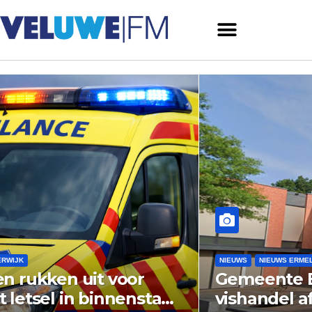
NIEUWS
NIEUWS ERMELO
Gemeente Ermelo wijst bezwaar
vishandel af: standplaats op