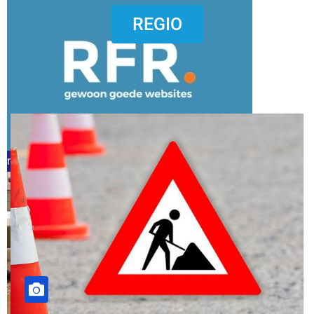
dierenkliniekputten
REGIO
refreshed webdesign putten
word vrijwilliger (1)