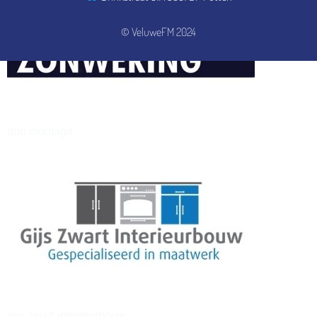
© VeluweFM 2024
henkvandeberg
duo montage
gijs zwart interieurbouw