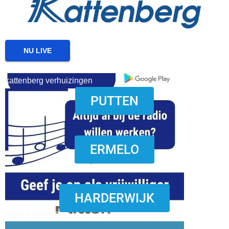
NU LIVE
kattenberg verhuizingen
PUTTEN
download onzze App
ERMELO
HARDERWIJK
word vrijwilliger (1)