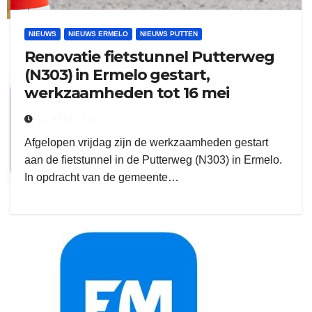
ruitengaparket
NIEUWS
NIEUWS ERMELO
NIEUWS PUTTEN
Renovatie fietstunnel Putterweg
zielman
(N303) in Ermelo gestart,
werkzaamheden tot 16 mei
22 APRIL 2025
Afgelopen vrijdag zijn de werkzaamheden gestart
aan de fietstunnel in de Putterweg (N303) in Ermelo.
In opdracht van de gemeente…
download onzze App
delangekortland