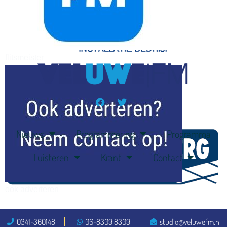
flitsmeister
kleijer
Nieuws
Programmering
Programma
Luisteren
Krant
Contact
ook adverteren
0341-360148
06-8309 8309
studio@veluwefm.nl