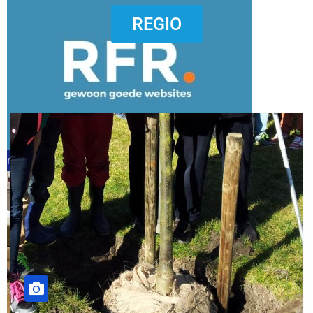
dierenkliniekputten
REGIO
refreshed webdesign putten
word vrijwilliger (1)