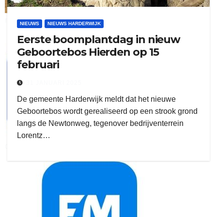
ruitengaparket
NIEUWS
NIEUWS HARDERWIJK
Eerste boomplantdag in nieuw
zielman
Geboortebos Hierden op 15
februari
31 JANUARI 2025
De gemeente Harderwijk meldt dat het nieuwe
Geboortebos wordt gerealiseerd op een strook grond
langs de Newtonweg, tegenover bedrijventerrein
Lorentz…
download onzze App
delangekortland