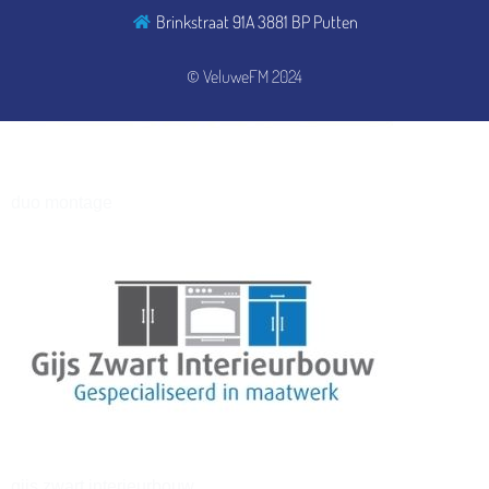
Brinkstraat 91A 3881 BP Putten
henkvandeberg
© VeluweFM 2024
duo montage
gijs zwart interieurbouw