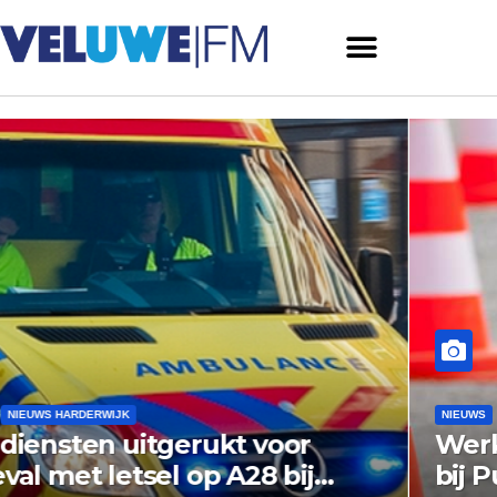
NIEUWS
NIEUWS PUTTEN
Werkzaamheden rotonde N798
bij Putten vandaag van start