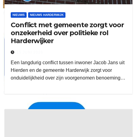
ruitengaparket
NIEUWS
NIEUWS HARDERWIJK
Conflict met gemeente zorgt voor
zielman
onzekerheid over politieke rol
Harderwijker
15 JUNI 2026
Een langdurig conflict tussen inwoner Jacob Jans uit
Hierden en de gemeente Harderwijk zorgt voor
onduidelijkheid over zijn voorgenomen benoeming…
download onzze App
delangekortland