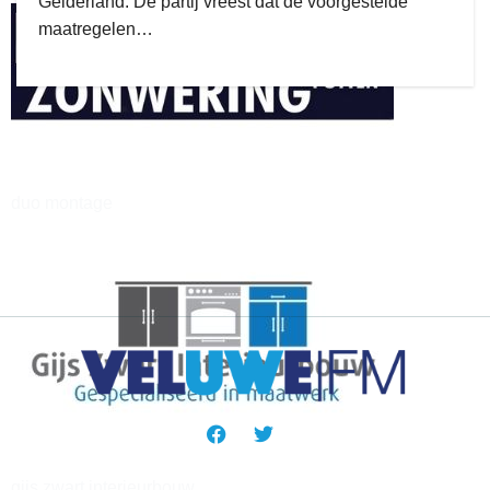
Gelderland. De partij vreest dat de voorgestelde
maatregelen…
henkvandeberg
duo montage
gijs zwart interieurbouw