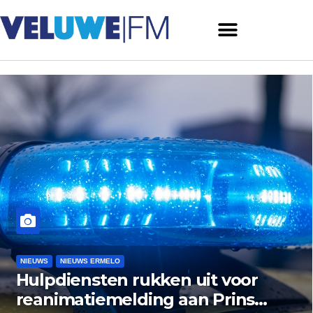
NIEUWS
NIEUWS ERMELO
NIEUWS HARDERWIJK
Museum Het Pakhuis Ermelo
zoekt nazaten van Harderwijk