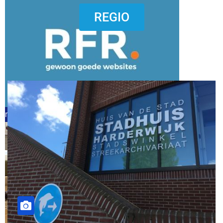
dierenkliniekputten
REGIO
refreshed webdesign putten
word vrijwilliger (1)