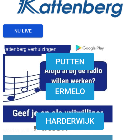
NU LIVE
kattenberg verhuizingen
PUTTEN
download onzze App
ERMELO
HARDERWIJK
word vrijwilliger (1)