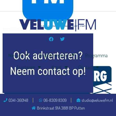
flitsmeister
kleijer
Nieuws
Programmering
Programma
Luisteren
Krant
Contact
ook adverteren
0341-360148
06-8309 8309
studio@veluwefm.nl
Brinkstraat 91A 3881 BP Putten