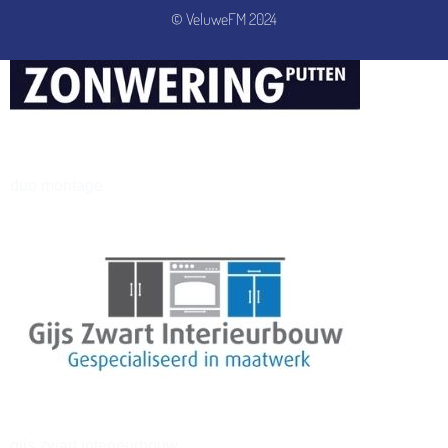
© VeluweFM 2024
henkvandeberg
duo montage
gijs zwart interieurbouw