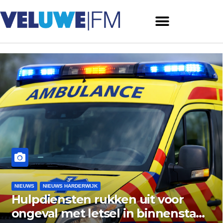
NIEUWS
NIEUWS ERMELO
 uit voor
Gemeente Ermelo w
in binnenstad
vishandel af: standp