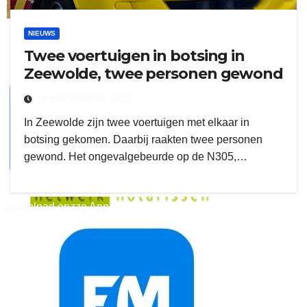
ruitengaparket
NIEUWS
Twee voertuigen in botsing in
zielman
Zeewolde, twee personen gewond
19 SEPTEMBER 2024
In Zeewolde zijn twee voertuigen met elkaar in
botsing gekomen. Daarbij raakten twee personen
gewond. Het ongevalgebeurde op de N305,…
download onzze App
delangekortland