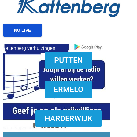
NU LIVE
kattenberg verhuizingen
PUTTEN
download onzze App
ERMELO
HARDERWIJK
word vrijwilliger (1)