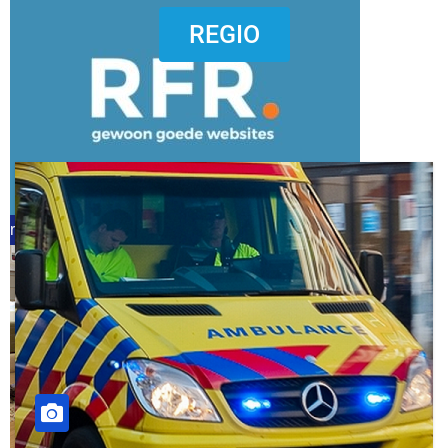
dierenkliniekputten
REGIO
refreshed webdesign putten
word vrijwilliger (1)