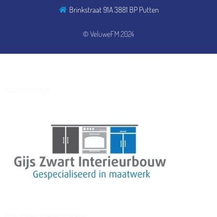
Brinkstraat 91A 3881 BP Putten
henkvandeberg
© VeluweFM 2024
duo montage
gijs zwart interieurbouw