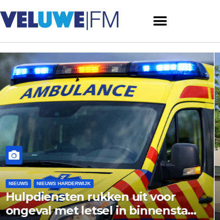
NIEUWS
NIEUWS ERMELO
Gemeente Ermelo wijst bezwaa
d
vishandel af: standplaats op