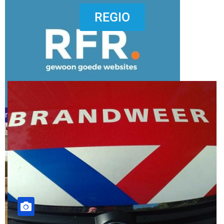
dierenkliniekputten
REGIO
refreshed webdesign putten
word vrijwilliger (1)