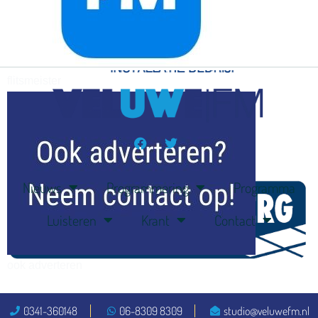
flitsmeister
kleijer
Nieuws
Programmering
Programma
Luisteren
Krant
Contact
ook adverteren
0341-360148
06-8309 8309
studio@veluwefm.nl