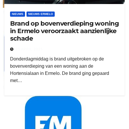
ruitengaparket
NIEUWS
NIEUWS ERMELO
Brand op bovenverdieping woning
zielman
in Ermelo veroorzaakt aanzienlijke
schade
25 APRIL 2025
Donderdagmiddag is brand uitgebroken op de
bovenverdieping van een woning aan de
Hortensialaan in Ermelo. De brand ging gepaard
met…
download onzze App
delangekortland