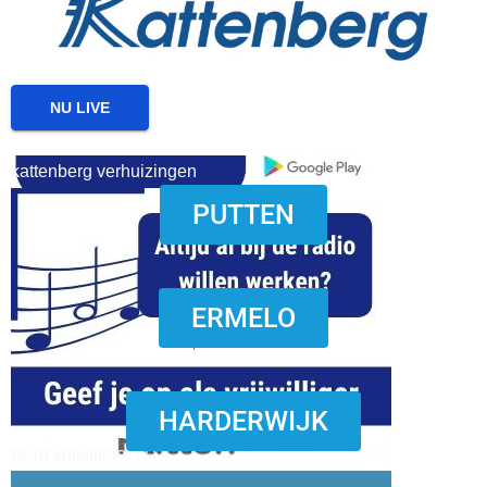
NU LIVE
kattenberg verhuizingen
PUTTEN
download onzze App
ERMELO
HARDERWIJK
word vrijwilliger (1)