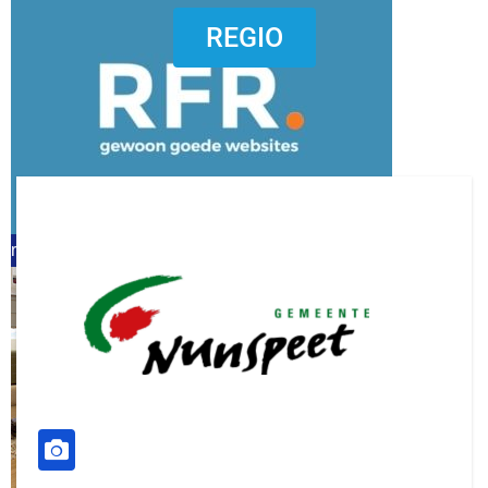
dierenkliniekputten
REGIO
refreshed webdesign putten
word vrijwilliger (1)