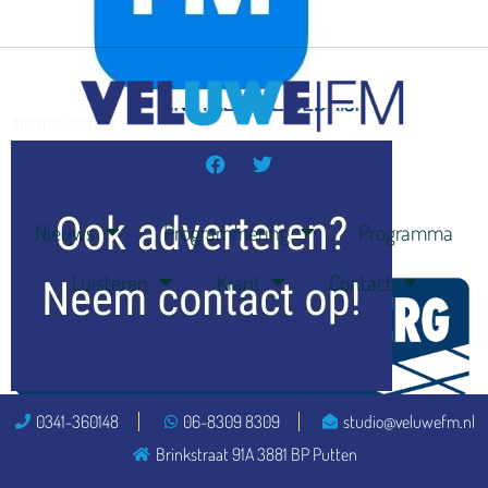
flitsmeister
kleijer
Nieuws
Programmering
Programma
Luisteren
Krant
Contact
ook adverteren
0341-360148
06-8309 8309
studio@veluwefm.nl
Brinkstraat 91A 3881 BP Putten