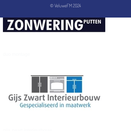
© VeluweFM 2024
henkvandeberg
duo montage
gijs zwart interieurbouw