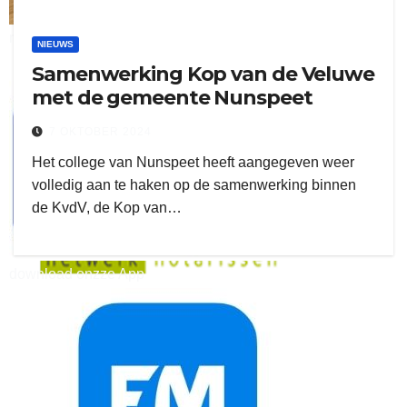
ruitengaparket
NIEUWS
Samenwerking Kop van de Veluwe
zielman
met de gemeente Nunspeet
7 OKTOBER 2024
Het college van Nunspeet heeft aangegeven weer
volledig aan te haken op de samenwerking binnen
de KvdV, de Kop van…
download onzze App
delangekortland