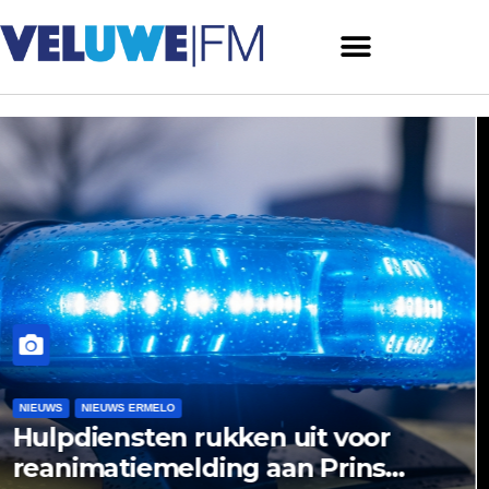
NIEUWS
NIEUWS ERMELO
NIEUWS HARDERWIJK
Museum Het Pakhuis Ermelo
zoekt nazaten van Harderwijk