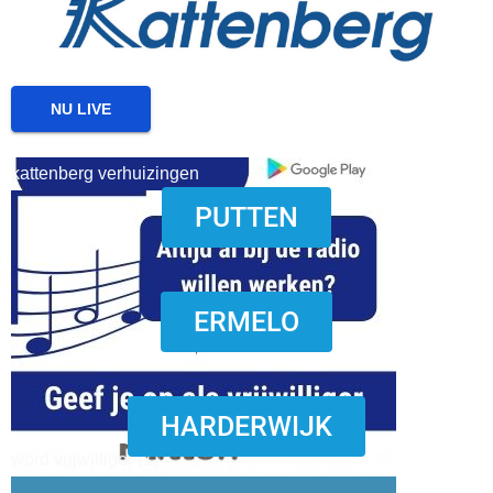
NU LIVE
kattenberg verhuizingen
PUTTEN
download onzze App
ERMELO
HARDERWIJK
word vrijwilliger (1)