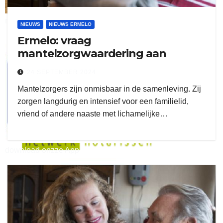
ruitengaparket
NIEUWS
NIEUWS ERMELO
Ermelo: vraag
zielman
mantelzorgwaardering aan
24 SEPTEMBER 2024
Mantelzorgers zijn onmisbaar in de samenleving. Zij
zorgen langdurig en intensief voor een familielid,
vriend of andere naaste met lichamelijke…
download onzze App
delangekortland