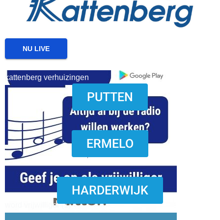
NU LIVE
kattenberg verhuizingen
PUTTEN
download onzze App
ERMELO
HARDERWIJK
word vrijwilliger (1)