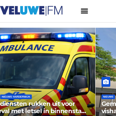
NIEUWS
NIEUWS ERMELO
Gemeente Ermelo wijst bezwaar
vishandel af: standplaats op