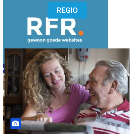
dierenkliniekputten
REGIO
refreshed webdesign putten
word vrijwilliger (1)