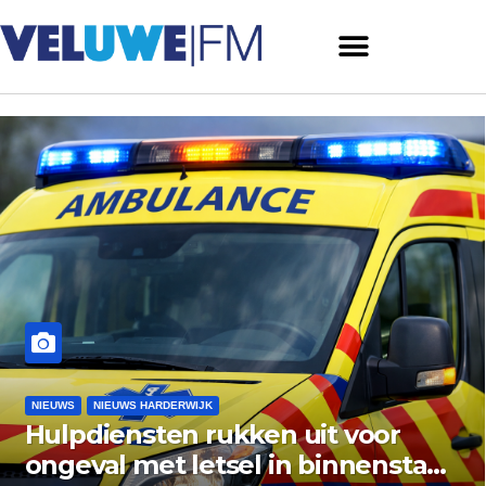
NIEUWS
NIEUWS ERMELO
Gemeente Ermelo wijst bezwaar
vishandel af: standplaats op