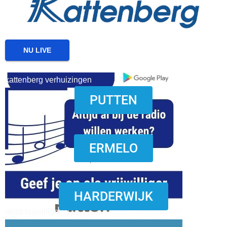
NU LIVE
kattenberg verhuizingen
PUTTEN
download onzze App
ERMELO
HARDERWIJK
word vrijwilliger (1)