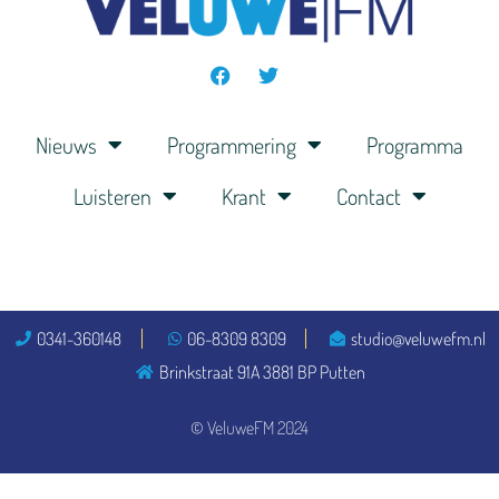
Nieuws
Programmering
Programma
Luisteren
Krant
Contact
0341-360148
06-8309 8309
studio@veluwefm.nl
Brinkstraat 91A 3881 BP Putten
© VeluweFM 2024