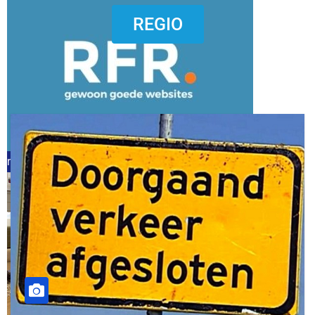
dierenkliniekputten
REGIO
refreshed webdesign putten
word vrijwilliger (1)