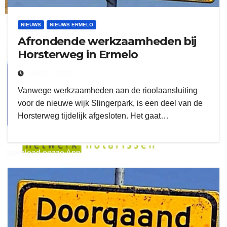
ruitengaparket
NIEUWS
NIEUWS ERMELO
Afrondende werkzaamheden bij
zielman
Horsterweg in Ermelo
3 APRIL 2025
Vanwege werkzaamheden aan de rioolaansluiting
voor de nieuwe wijk Slingerpark, is een deel van de
Horsterweg tijdelijk afgesloten. Het gaat…
download onzze App
delangekortland