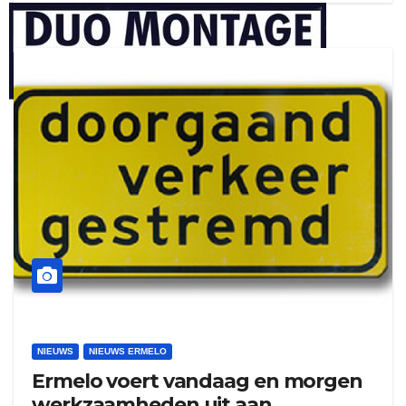
henkvandeberg
duo montage
NIEUWS
NIEUWS ERMELO
Ermelo voert vandaag en morgen
werkzaamheden uit aan
gijs zwart interieurbouw