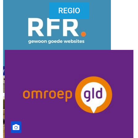
dierenkliniekputten
REGIO
refreshed webdesign putten
word vrijwilliger (1)