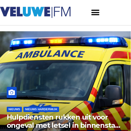
NIEUWS
NIEUWS ERMELO
 uit voor
Gemeente Ermelo w
in binnenstad
vishandel af: standp