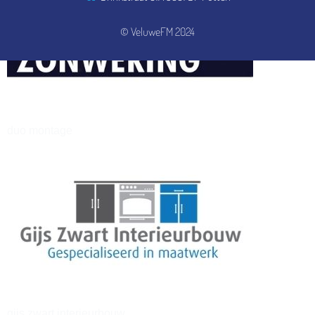
© VeluweFM 2024
henkvandeberg
duo montage
gijs zwart interieurbouw