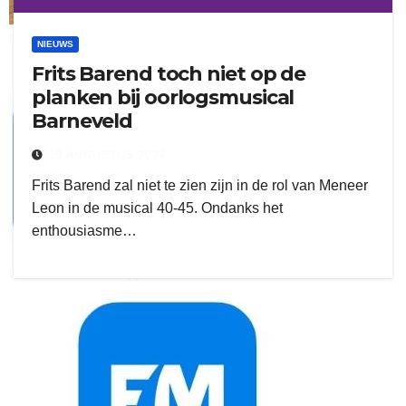
ruitengaparket
NIEUWS
Frits Barend toch niet op de
zielman
planken bij oorlogsmusical
Barneveld
19 AUGUSTUS 2024
Frits Barend zal niet te zien zijn in de rol van Meneer
Leon in de musical 40-45. Ondanks het
enthousiasme…
download onzze App
delangekortland