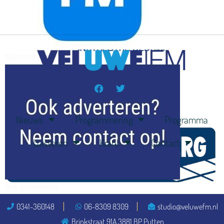
flitsmeister
kleijer
Nieuws
Programmering
Programma
Luisteren
Krant
Contact
ook adverteren
0341-360148
06-8309 8309
studio@veluwefm.nl
Brinkstraat 91A 3881 BP Putten