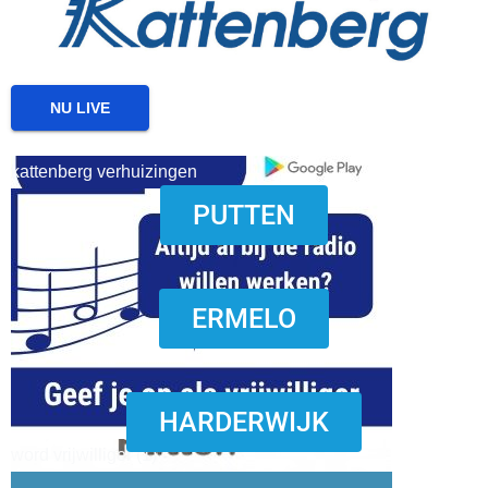
NU LIVE
kattenberg verhuizingen
PUTTEN
download onzze App
ERMELO
HARDERWIJK
word vrijwilliger (1)