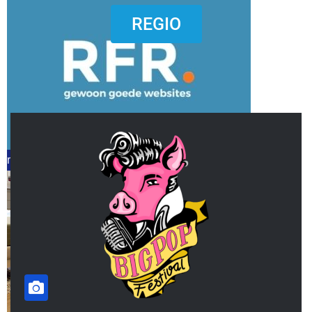
dierenkliniekputten
REGIO
refreshed webdesign putten
word vrijwilliger (1)