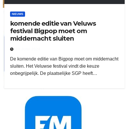
ruitengaparket
NIEUWS
komende editie van Veluws
zielman
festival Bigpop moet om
middernacht sluiten
28 JUNI 2024
De komende editie van Bigpop moet om middernacht
sluiten. Het Veluwse festival vindt die keuze
onbegrijpelijk. De plaatselijke SGP heeft…
download onzze App
delangekortland