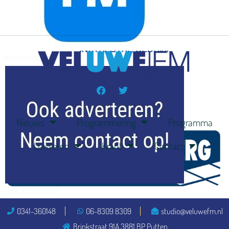
flitsmeister
kleijer
Nieuws
Programmering
Programma
Luisteren
Krant
Contact
ook adverteren
0341-360148
06-8309 8309
studio@veluwefm.nl
Brinkstraat 91A 3881 BP Putten