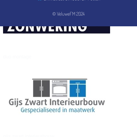
© VeluweFM 2024
henkvandeberg
duo montage
gijs zwart interieurbouw