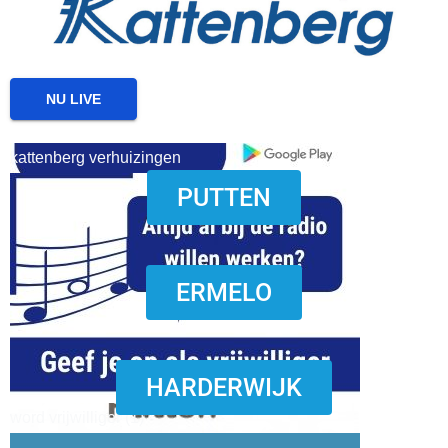
NU LIVE
kattenberg verhuizingen
PUTTEN
download onzze App
ERMELO
HARDERWIJK
word vrijwilliger (1)