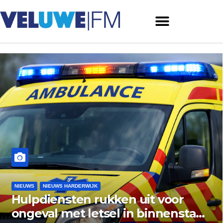
NIEUWS HARDERWIJK
NIEUWS
diensten rukken uit voor
Geme
val met letsel in binnenstad
vish