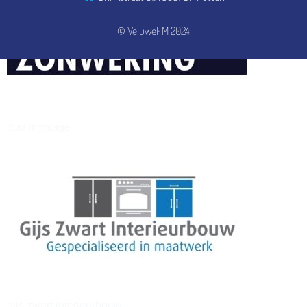
© VeluweFM 2024
henkvandeberg
duo montage
gijs zwart interieurbouw