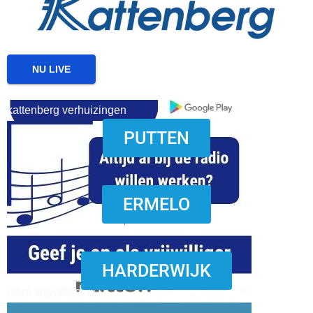
NU LIVE
kattenberg verhuizingen
PUTTEN
download onzze App
ERMELO
HARDERWIJK
word vrijwilliger (1)