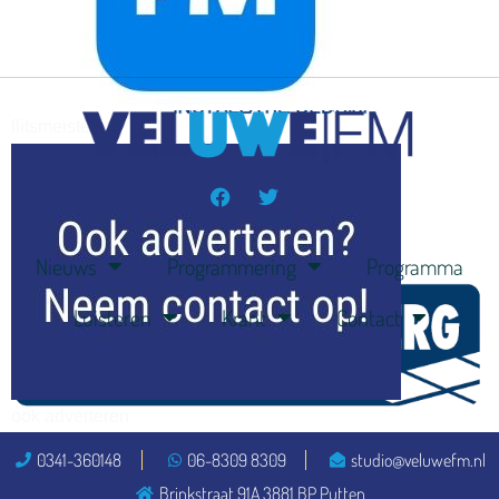
flitsmeister
kleijer
Nieuws
Programmering
Programma
Luisteren
Krant
Contact
ook adverteren
0341-360148
06-8309 8309
studio@veluwefm.nl
Brinkstraat 91A 3881 BP Putten