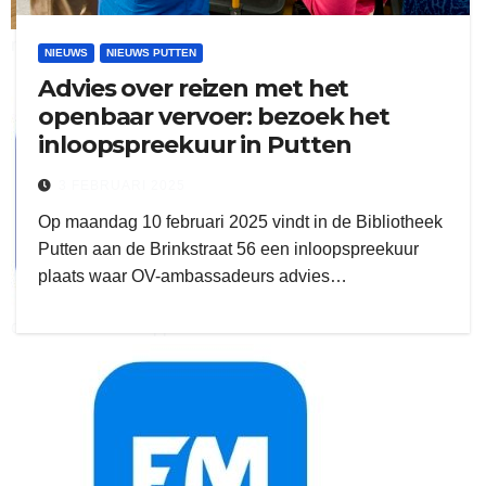
ruitengaparket
NIEUWS
NIEUWS PUTTEN
Advies over reizen met het
zielman
openbaar vervoer: bezoek het
inloopspreekuur in Putten
3 FEBRUARI 2025
Op maandag 10 februari 2025 vindt in de Bibliotheek
Putten aan de Brinkstraat 56 een inloopspreekuur
plaats waar OV-ambassadeurs advies…
download onzze App
delangekortland