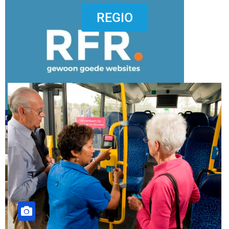
dierenkliniekputten
REGIO
refreshed webdesign putten
word vrijwilliger (1)