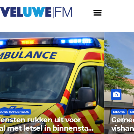
NIEUWS
NIEUWS ERMELO
Gemeente Ermelo wijst bezwaar
vishandel af: standplaats op