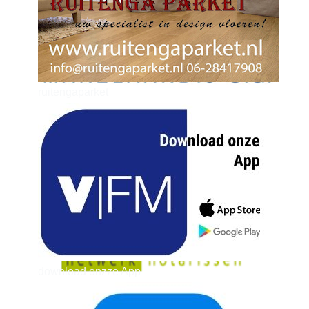
ruitengaparket
zielman
download onzze App
delangekortland