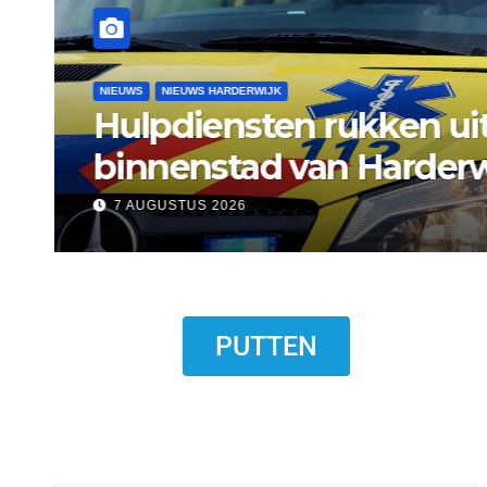
NIEUWS
NIEUWS ERMELO
Gemeente Ermelo wijst 
standplaats op Markt s
7 AUGUSTUS 2026
PUTTEN