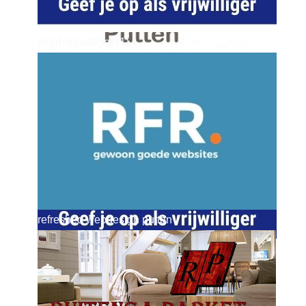
word vrijwilliger (1)
dierenkliniekputten
refreshed webdesign putten
word vrijwilliger (1)