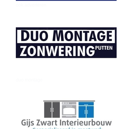
ook adverteren
henkvandeberg
duo montage