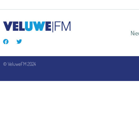
Ni
© VeluweFM 2024