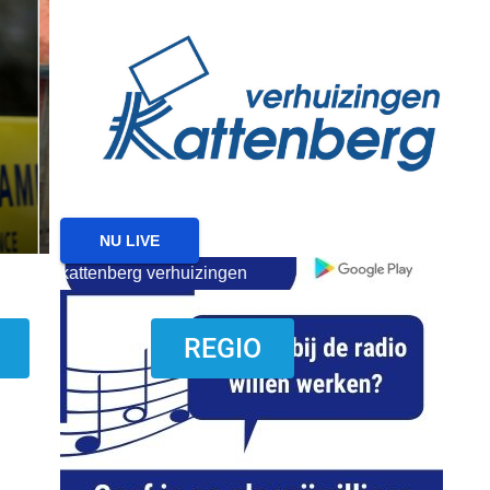
reanimatie ermelo
NIEUWS
NIEUWS ERMELO
Brand gemeld bij zorgin
Ermelo
7 AUGUSTUS 2026
NU LIVE
kattenberg verhuizingen
download onzze App
REGIO