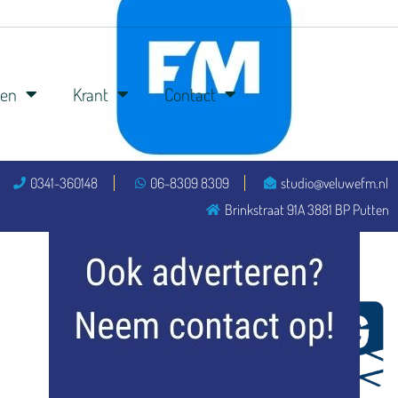
ren
Krant
Contact
0341-360148
06-8309 8309
studio@veluwefm.nl
flitsmeister
Brinkstraat 91A 3881 BP Putten
kleijer