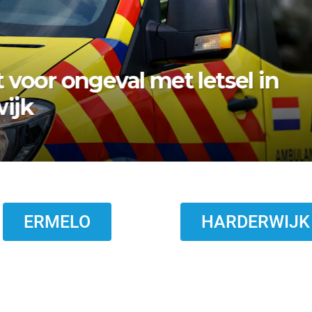
bezwaar vishandel af:
topt eind 2026
ERMELO
HARDERWIJK