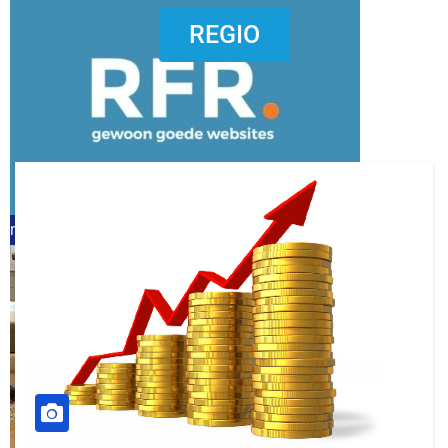
dierenkliniekputten
REGIO
refreshed webdesign putten
word vrijwilliger (1)