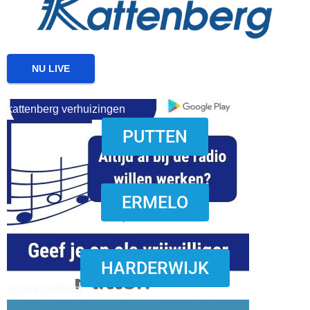
NU LIVE
kattenberg verhuizingen
PUTTEN
download onzze App
ERMELO
HARDERWIJK
word vrijwilliger (1)