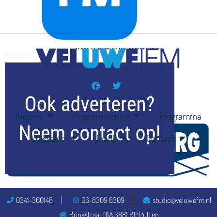
flitsmeister
kleijer
Nieuws
Programmering
Programma
Luisteren
Krant
Contact
ook adverteren
0341-360148
06-8309 8309
studio@veluwefm.nl
Brinkstraat 91A 3881 BP Putten