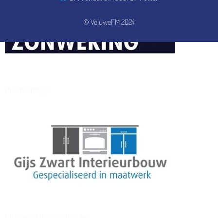
© VeluweFM 2024
henkvandeberg
duo montage
gijs zwart interieurbouw