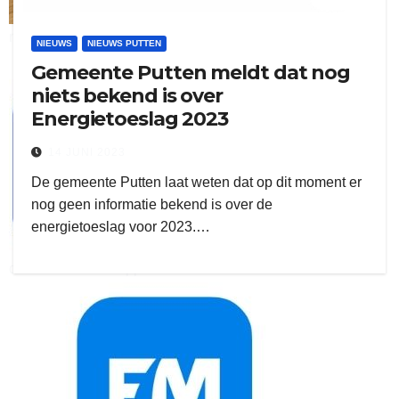
ruitengaparket
NIEUWS
NIEUWS PUTTEN
Gemeente Putten meldt dat nog
zielman
niets bekend is over
Energietoeslag 2023
14 JUNI 2023
De gemeente Putten laat weten dat op dit moment er
nog geen informatie bekend is over de
energietoeslag voor 2023.…
download onzze App
delangekortland