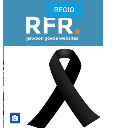
dierenkliniekputten
REGIO
refreshed webdesign putten
word vrijwilliger (1)