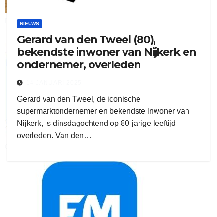
ruitengaparket
NIEUWS
Gerard van den Tweel (80),
zielman
bekendste inwoner van Nijkerk en
ondernemer, overleden
14 JANUARI 2025
Gerard van den Tweel, de iconische
supermarktondernemer en bekendste inwoner van
Nijkerk, is dinsdagochtend op 80-jarige leeftijd
overleden. Van den…
download onzze App
delangekortland