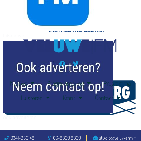
flitsmeister
kleijer
Nieuws
Programmering
Programma
Luisteren
Krant
Contact
ook adverteren
0341-360148
06-8309 8309
studio@veluwefm.nl