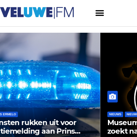
NIEUWS
NIEUWS ERMELO
NIEUWS HARDERWIJK
Museum Het Pakhuis Ermelo
zoekt nazaten van Harderwijkse