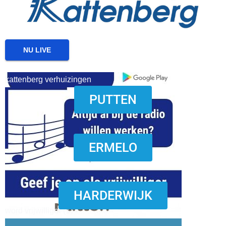
NU LIVE
kattenberg verhuizingen
PUTTEN
download onzze App
ERMELO
HARDERWIJK
word vrijwilliger (1)