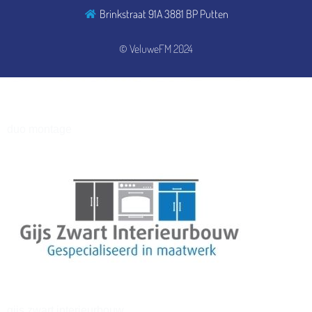
Brinkstraat 91A 3881 BP Putten
henkvandeberg
© VeluweFM 2024
duo montage
gijs zwart interieurbouw