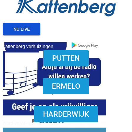
NU LIVE
kattenberg verhuizingen
PUTTEN
download onzze App
ERMELO
HARDERWIJK
word vrijwilliger (1)