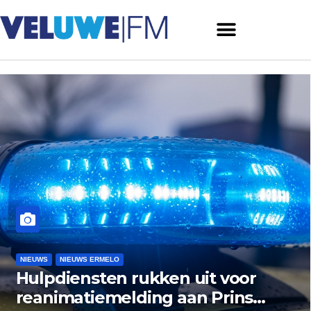
NIEUWS
NIEUWS ERMELO
NIEUWS HARDERWIJK
 voor
Museum Het Pakhuis Er
rins
zoekt nazaten van Harde