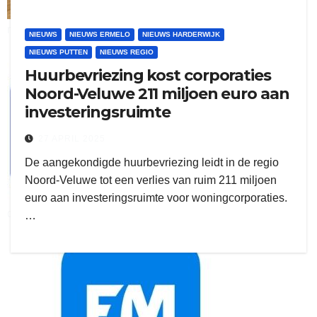
ruitengaparket
NIEUWS
NIEUWS ERMELO
NIEUWS HARDERWIJK
NIEUWS PUTTEN
NIEUWS REGIO
zielman
Huurbevriezing kost corporaties
Noord-Veluwe 211 miljoen euro aan
investeringsruimte
27 APRIL 2025
De aangekondigde huurbevriezing leidt in de regio
Noord-Veluwe tot een verlies van ruim 211 miljoen
euro aan investeringsruimte voor woningcorporaties.
download onzze App
…
delangekortland