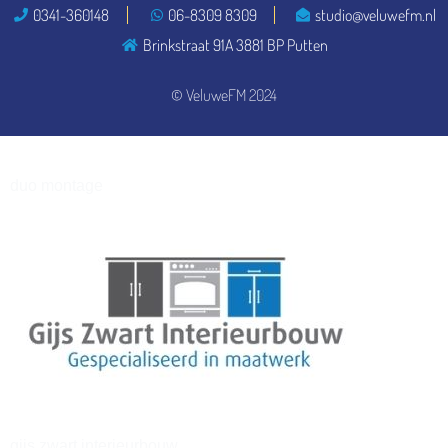
0341-360148
06-8309 8309
studio@veluwefm.nl
Brinkstraat 91A 3881 BP Putten
henkvandeberg
© VeluweFM 2024
duo montage
gijs zwart interieurbouw