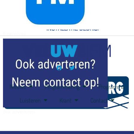
flitsmeister
kleijer
Nieuws
Programmering
Programma
Luisteren
Krant
Contact
ook adverteren