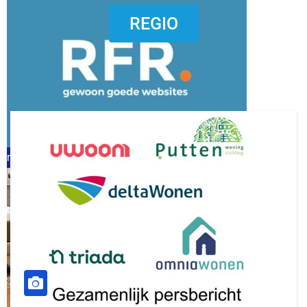
dierenkliniekputten
REGIO
refreshed webdesign putten
word vrijwilliger (1)