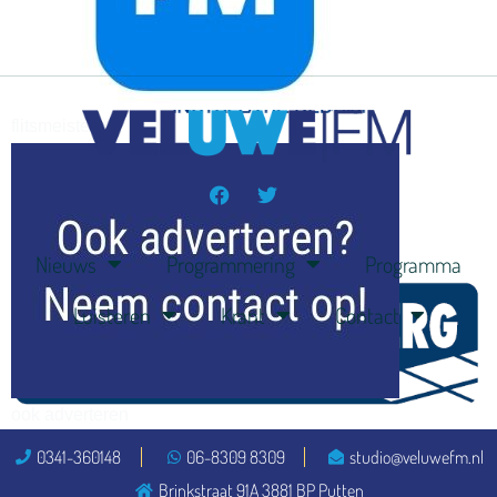
flitsmeister
kleijer
Nieuws
Programmering
Programma
Luisteren
Krant
Contact
ook adverteren
0341-360148
06-8309 8309
studio@veluwefm.nl
Brinkstraat 91A 3881 BP Putten