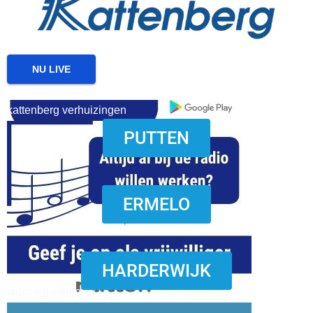
NU LIVE
kattenberg verhuizingen
PUTTEN
download onzze App
ERMELO
HARDERWIJK
word vrijwilliger (1)