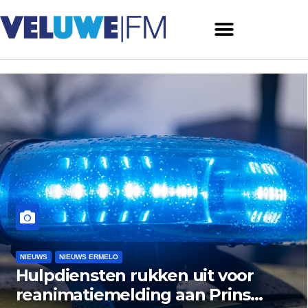
LO
NIEUWS
NIEUWS ERME
n rukken uit voor
Museum Het
elding aan Prins
zoekt nazat