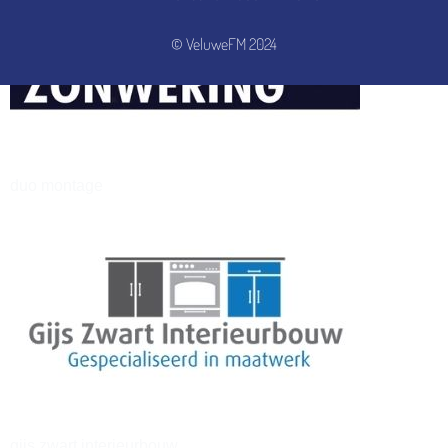
© VeluweFM 2024
henkvandeberg
duo montage
gijs zwart interieurbouw