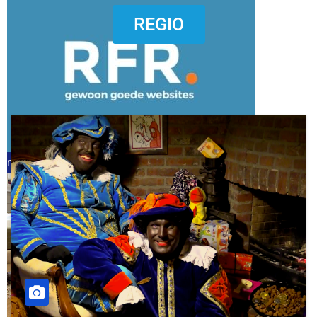
dierenkliniekputten
REGIO
refreshed webdesign putten
word vrijwilliger (1)