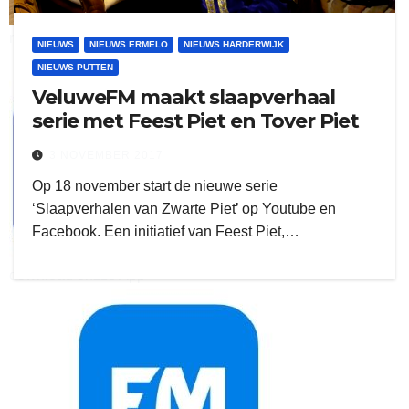
ruitengaparket
NIEUWS
NIEUWS ERMELO
NIEUWS HARDERWIJK
NIEUWS PUTTEN
zielman
VeluweFM maakt slaapverhaal
serie met Feest Piet en Tover Piet
3 NOVEMBER 2017
Op 18 november start de nieuwe serie
‘Slaapverhalen van Zwarte Piet’ op Youtube en
Facebook. Een initiatief van Feest Piet,…
download onzze App
delangekortland