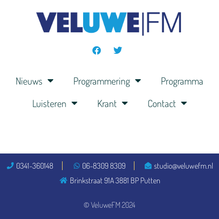
Nieuws
Programmering
Programma
Luisteren
Krant
Contact
0341-360148
06-8309 8309
studio@veluwefm.nl
Brinkstraat 91A 3881 BP Putten
© VeluweFM 2024